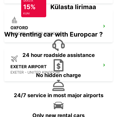
SÄÄSTA
15%
Külasta Iirimaad
KUNI
OXFORD
Why renting car with Europcar ?
OXFORD - UNITED KINGDOM
24 hour roadside assistance
EXETER AIRPORT
EXETER - UNITED KINGDOM
No hidden charge
24/7 service in most major airports
Only new rental cars