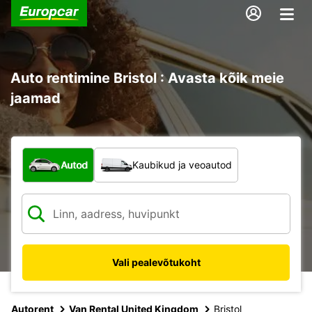
Auto rentimine Bristol : Avasta kõik meie
jaamad
Mis tüüpi sõiduk?
Autod
Kaubikud ja veoautod
Vali pealevõtukoht
Autorent
Van Rental United Kingdom
Bristol