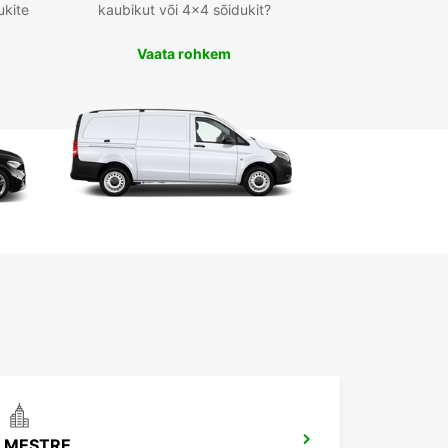
ukite
kaubikut või 4x4 sõidukit?
Vaata rohkem
MESTRE