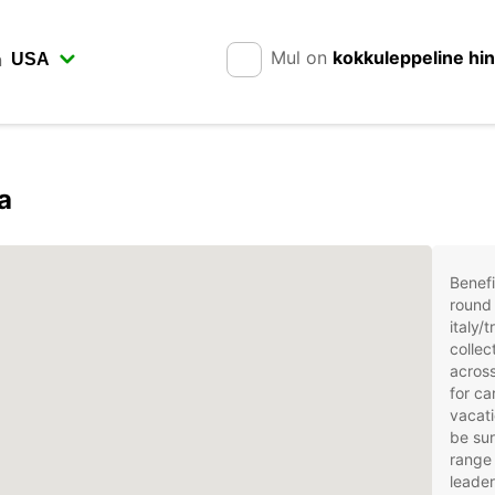
Mul on
kokkuleppeline hi
n
a
Benefi
round 
italy/
collec
across
for ca
vacati
be sur
range 
leader