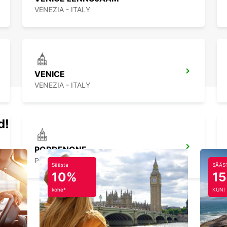
VENEZIA - ITALY
VENICE
VENEZIA - ITALY
d!
PORDENONE
PORDENONE - ITALY
Säästa
SÄÄS
10%
1
kohe*
KUNI