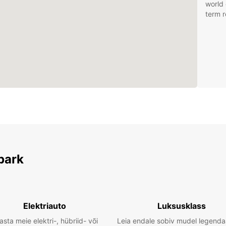
world 
term r
park
Elektriauto
Luksusklass
asta meie elektri-, hübriid- või
Leia endale sobiv mudel legenda