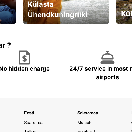
Külasta
Kül
Ühendkuningriiki
Valmistu unustamatuks reisiks!
Brone
ar ?
No hidden charge
24/7 service in most 
airports
Eesti
Saksamaa
Saaremaa
Munich
Tallinn
Frankfurt