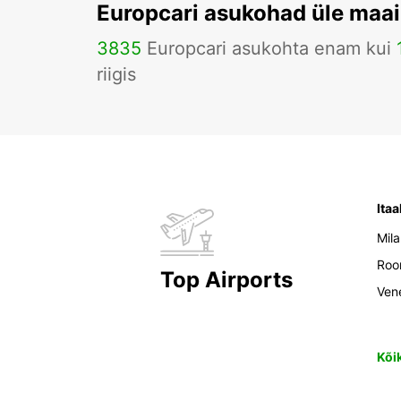
Europcari asukohad üle maa
3835
Europcari asukohta enam kui
riigis
Itaa
Mil
Ro
Top Airports
Ven
Kõi