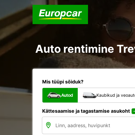
Auto rentimine Tre
Mis tüüpi sõiduk?
Autod
Kaubikud ja veoau
Kättesaamise ja tagastamise asukoht