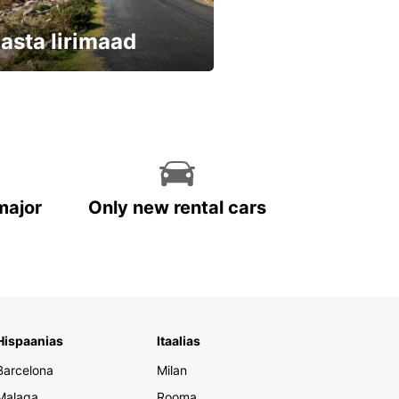
asta Iirimaad
eri kohe ja säästa
major
Only new rental cars
Hispaanias
Itaalias
Barcelona
Milan
Malaga
Rooma