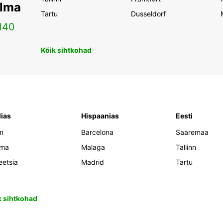
ilma
Tartu
Dusseldorf
140
Kõik sihtkohad
lias
Hispaanias
Eesti
an
Barcelona
Saaremaa
oma
Malaga
Tallinn
eetsia
Madrid
Tartu
k sihtkohad