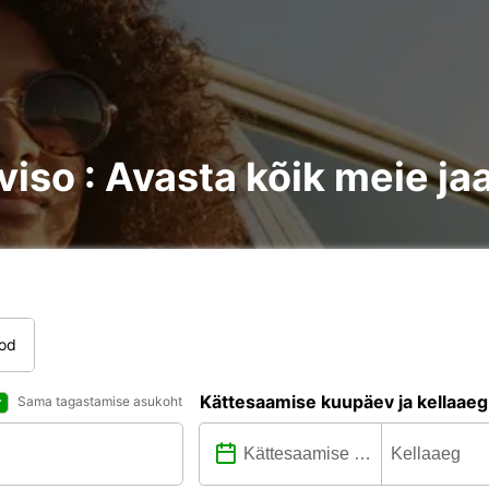
viso : Avasta kõik meie j
tod
Kättesaamise kuupäev ja kellaaeg
Sama tagastamise asukoht