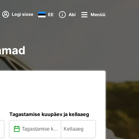
Logi sisse
EE
Abi
Menüü
aamad
Tagastamise kuupäev ja kellaaeg