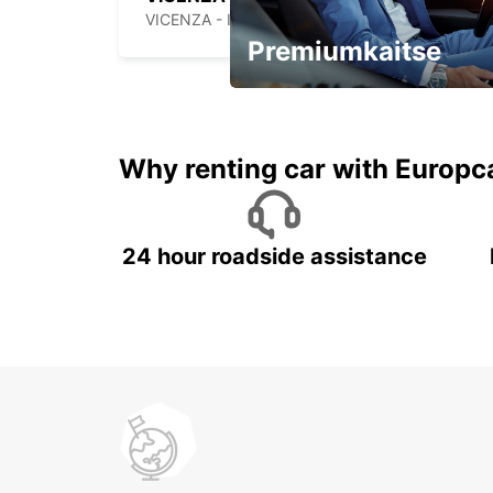
VICENZA - ITALY
Premiumkaitse
Kiirusta, pakkumine kaob
varsti!
Why renting car with Europc
24 hour roadside assistance