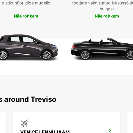
pistikuhübriidide mudelid
tootjate valmistatud luksussõid
hulgast
Näe rohkem
Näe rohkem
s around Treviso
VENICE LENNUJAAM