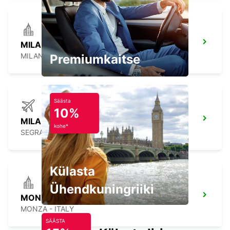
MILAN VIALE SARCA
MILANO - ITALY
Premiumkaitse
Säästa
10%
MILAN LINATE LENNUJAAM
kohe*
SEGRATE - ITALY
Külasta
Ühendkuningriiki
MONZA
MONZA - ITALY
SÄÄSTA