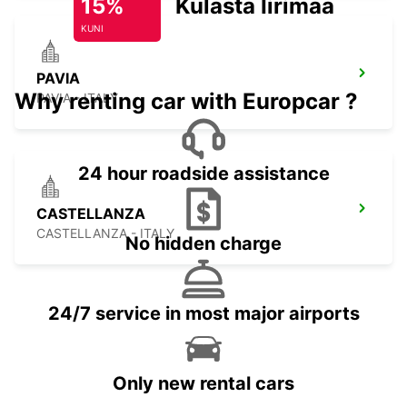
15%
Külasta Iirimaad
KUNI
PAVIA
Why renting car with Europcar ?
PAVIA - ITALY
24 hour roadside assistance
CASTELLANZA
CASTELLANZA - ITALY
No hidden charge
24/7 service in most major airports
Only new rental cars