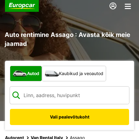
Auto rentimine Assago : Avasta kõik meie
jaamad
Mis tüüpi sõiduk?
Autod
Kaubikud ja veoautod
Vali pealevõtukoht
Autorent
Van Rental Italy
Assago