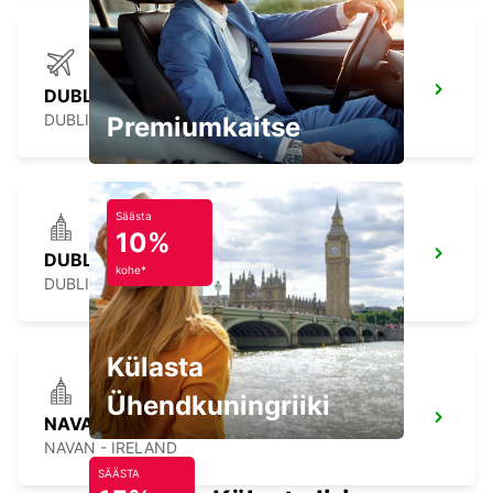
DUBLIN AIRPORT
DUBLIN - IRELAND
Premiumkaitse
Säästa
10%
DUBLIN NORTH
kohe*
DUBLIN - IRELAND
Külasta
Ühendkuningriiki
NAVAN
NAVAN - IRELAND
SÄÄSTA