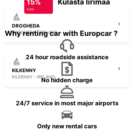
15%
Külasta Iirimaad
KUNI
DROGHEDA
Why renting car with Europcar ?
DROGHEDA - IRELAND
24 hour roadside assistance
KILKENNY
KILKENNY - IRELAND
No hidden charge
24/7 service in most major airports
Only new rental cars