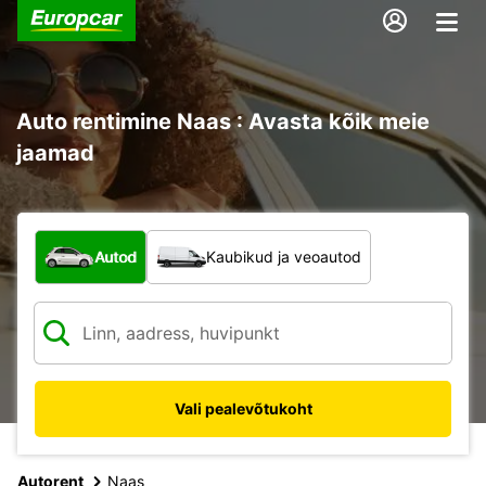
Auto rentimine Naas : Avasta kõik meie
jaamad
Mis tüüpi sõiduk?
Autod
Kaubikud ja veoautod
Vali pealevõtukoht
Autorent
Naas