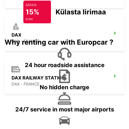
SÄÄSTA
15%
Külasta Iirimaad
KUNI
DAX
Why renting car with Europcar ?
DAX - FRANCE
24 hour roadside assistance
DAX RAILWAY STATION
DAX - FRANCE
No hidden charge
24/7 service in most major airports