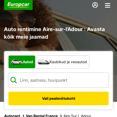
Auto rentimine Aire-sur-l'Adour : Avasta
kõik meie jaamad
Mis tüüpi sõiduk?
Autod
Kaubikud ja veoautod
Vali pealevõtukoht
Autorent
Van Rental France
Aire Sur L Adour