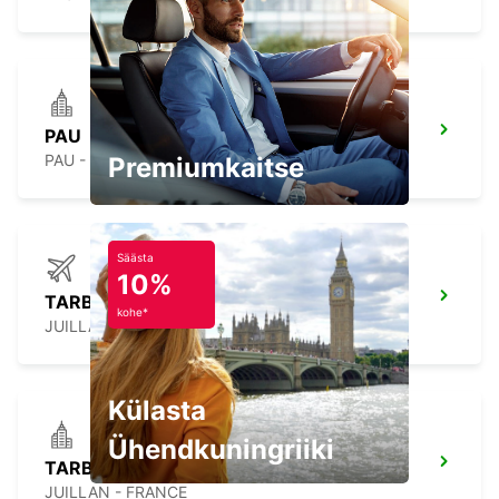
PAU
PAU - FRANCE
Premiumkaitse
Säästa
10%
TARBES LOURDES AIRPORT
kohe*
JUILLAN - FRANCE
Külasta
Ühendkuningriiki
TARBES
JUILLAN - FRANCE