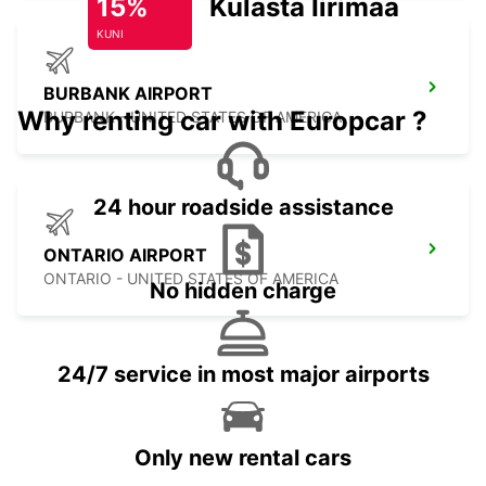
15%
Külasta Iirimaad
KUNI
BURBANK AIRPORT
Why renting car with Europcar ?
BURBANK - UNITED STATES OF AMERICA
24 hour roadside assistance
ONTARIO AIRPORT
ONTARIO - UNITED STATES OF AMERICA
No hidden charge
24/7 service in most major airports
Only new rental cars