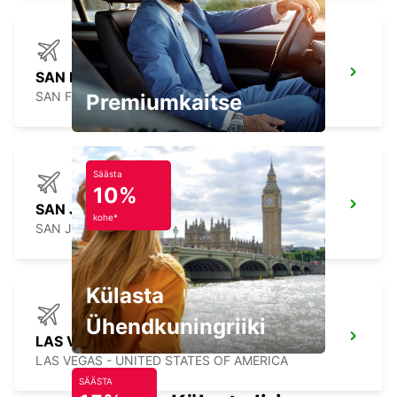
SAN FRANCISCO AIRPORT
SAN FRANCISCO - UNITED STATES OF AMERICA
Premiumkaitse
Säästa
10%
SAN JOSE AIRPORT
kohe*
SAN JOSE - UNITED STATES OF AMERICA
Külasta
Ühendkuningriiki
LAS VEGAS AIRPORT
LAS VEGAS - UNITED STATES OF AMERICA
SÄÄSTA