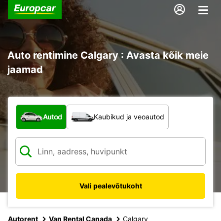
Auto rentimine Calgary : Avasta kõik meie
jaamad
Mis tüüpi sõiduk?
Autod
Kaubikud ja veoautod
Vali pealevõtukoht
Autorent
Van Rental Canada
Calgary