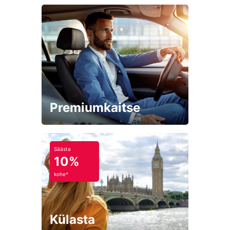
Premiumkaitse
Säästa
10%
kohe*
Külasta