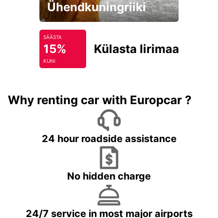
Ühendkuningriiki
SÄÄSTA
15%
Külasta Iirimaad
KUNI
Why renting car with Europcar ?
24 hour roadside assistance
No hidden charge
24/7 service in most major airports