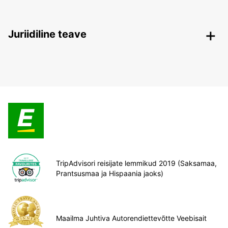
Juriidiline teave
TripAdvisori reisijate lemmikud 2019 (Saksamaa,
Prantsusmaa ja Hispaania jaoks)
Maailma Juhtiva Autorendiettevõtte Veebisait