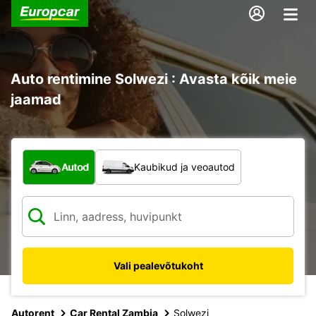
Auto rentimine Solwezi : Avasta kõik meie
jaamad
Mis tüüpi sõiduk?
Autod
Kaubikud ja veoautod
Vali pealevõtukoht
Autorent
Car Rental Zambia
Solwezi