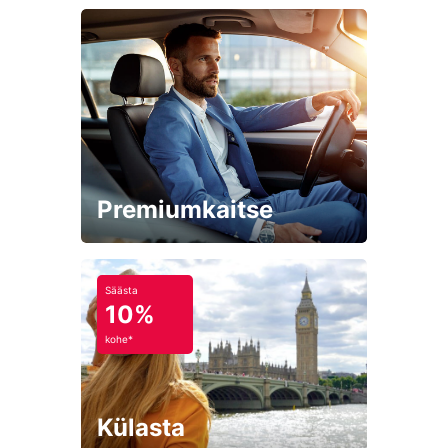
Premiumkaitse
Säästa
10%
kohe*
Külasta