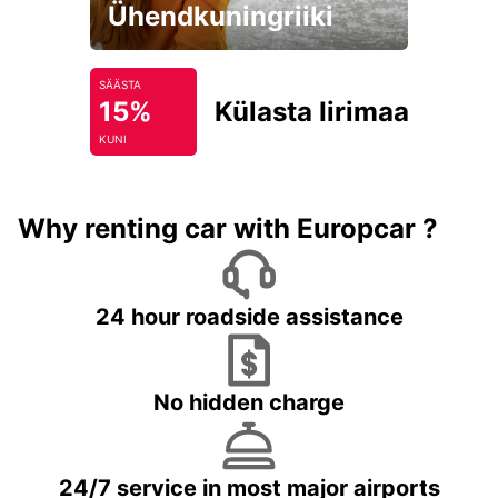
Ühendkuningriiki
SÄÄSTA
15%
Külasta Iirimaad
KUNI
Why renting car with Europcar ?
24 hour roadside assistance
No hidden charge
24/7 service in most major airports