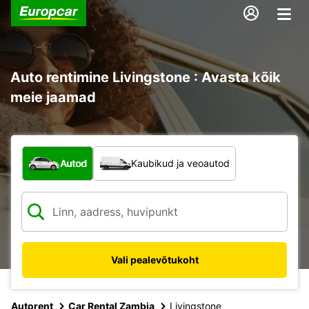
Auto rentimine Livingstone : Avasta kõik
meie jaamad
Mis tüüpi sõiduk?
Autod
Kaubikud ja veoautod
Vali pealevõtukoht
Autorent
Car Rental Zambia
Livingstone