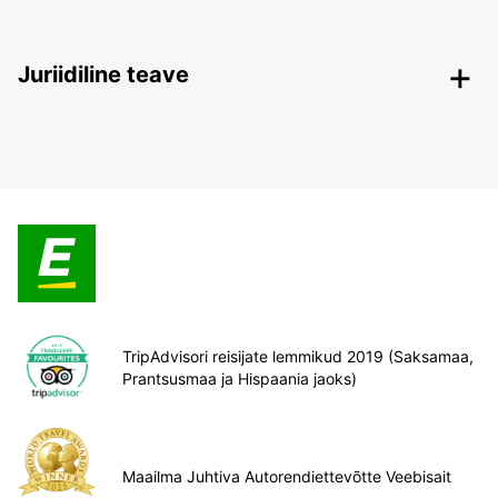
Juriidiline teave
TripAdvisori reisijate lemmikud 2019 (Saksamaa,
Prantsusmaa ja Hispaania jaoks)
Maailma Juhtiva Autorendiettevõtte Veebisait