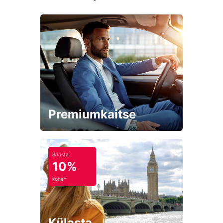
Premiumkaitse
Säästa
10%
kohe*
Külasta