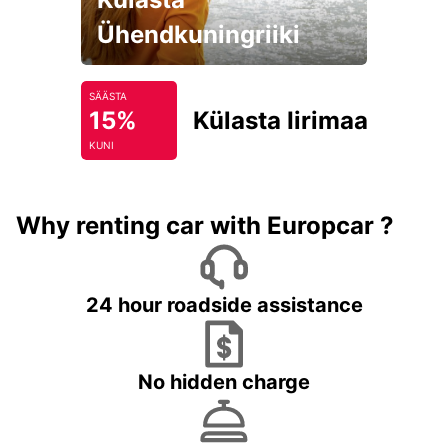
Ühendkuningriiki
SÄÄSTA
15%
Külasta Iirimaad
KUNI
Why renting car with Europcar ?
24 hour roadside assistance
No hidden charge