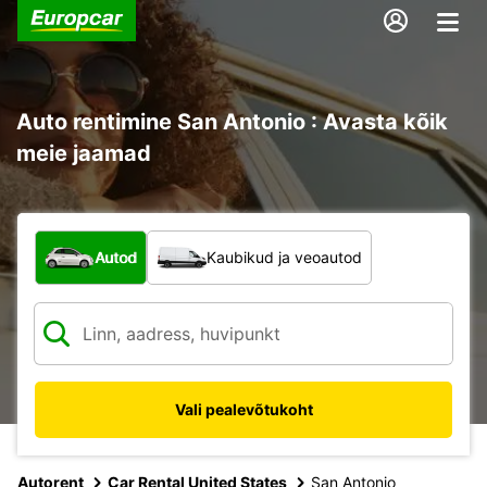
Auto rentimine San Antonio : Avasta kõik
meie jaamad
Mis tüüpi sõiduk?
Autod
Kaubikud ja veoautod
Vali pealevõtukoht
Autorent
Car Rental United States
San Antonio