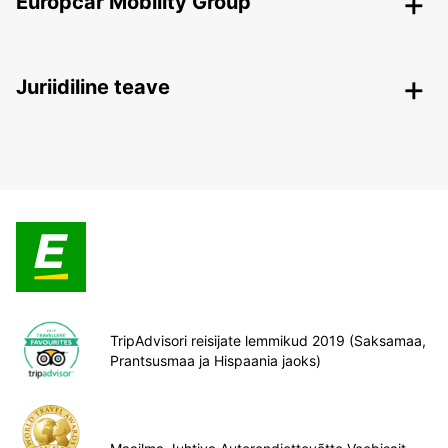
Europcar Mobility Group
Juriidiline teave
TripAdvisori reisijate lemmikud 2019 (Saksamaa,
Prantsusmaa ja Hispaania jaoks)