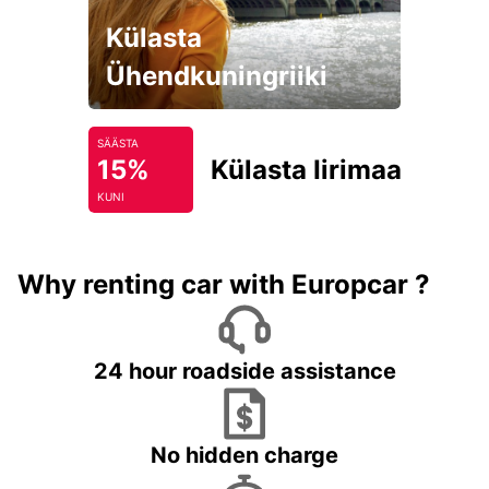
Külasta
Ühendkuningriiki
SÄÄSTA
15%
Külasta Iirimaad
KUNI
Why renting car with Europcar ?
24 hour roadside assistance
No hidden charge