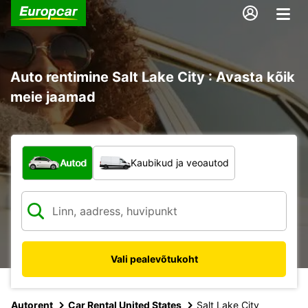
Auto rentimine Salt Lake City : Avasta kõik
meie jaamad
Mis tüüpi sõiduk?
Autod
Kaubikud ja veoautod
Vali pealevõtukoht
Autorent
Car Rental United States
Salt Lake City