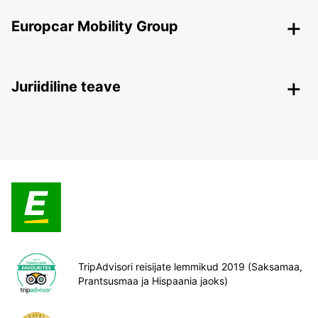
Europcar Mobility Group
Juriidiline teave
TripAdvisori reisijate lemmikud 2019 (Saksamaa,
Prantsusmaa ja Hispaania jaoks)