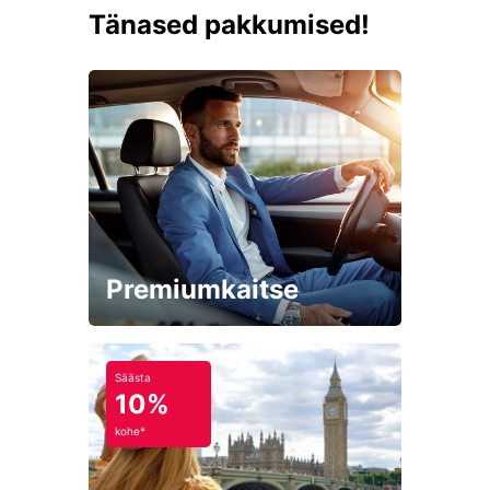
Tänased pakkumised!
Premiumkaitse
Säästa
10%
kohe*