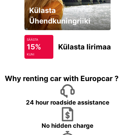
Külasta
Ühendkuningriiki
SÄÄSTA
15%
Külasta Iirimaad
KUNI
Why renting car with Europcar ?
24 hour roadside assistance
No hidden charge