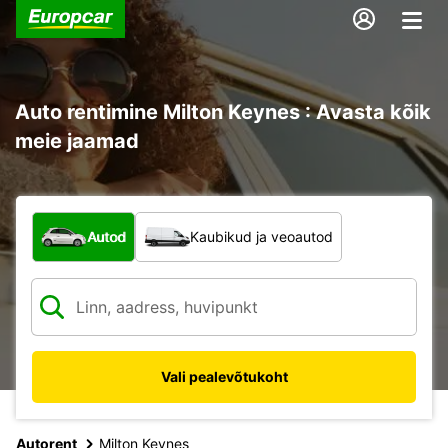
Auto rentimine Milton Keynes : Avasta kõik
meie jaamad
Mis tüüpi sõiduk?
Autod
Kaubikud ja veoautod
Vali pealevõtukoht
Autorent
Milton Keynes