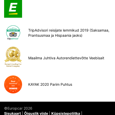
TripAdvisori reisijate lemmikud 2019 (Saksamaa,
Prantsusmaa ja Hispaania jaoks)
Maailma Juhtiva Autorendiettevõtte Veebisait
KAYAK 2020 Parim Puhtus
©Europcar 2026
Sisukaart
Õiguslik viide
Küpsistepoliitka