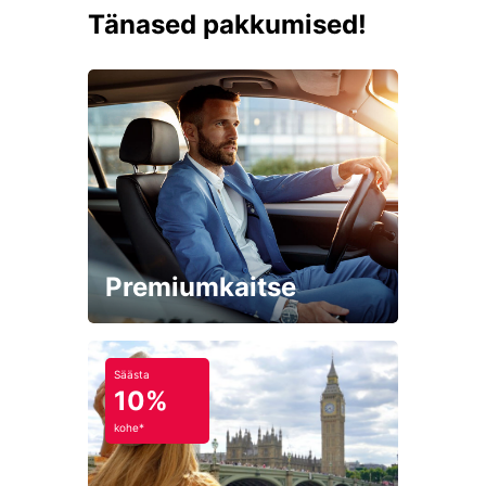
Tänased pakkumised!
Premiumkaitse
Säästa
10%
kohe*