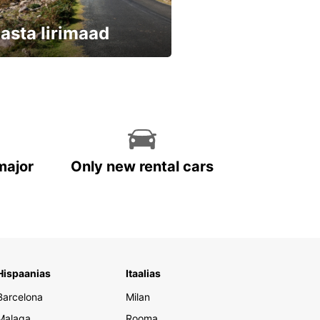
asta Iirimaad
eri kohe ja säästa
major
Only new rental cars
Hispaanias
Itaalias
Barcelona
Milan
Malaga
Rooma