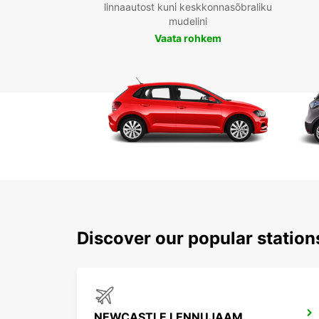
linnaautost kuni keskkonnasõbraliku
mudelini
Vaata rohkem
Discover our popular statio
NEWCASTLE LENNUJAAM