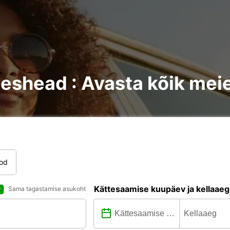
teshead : Avasta kõik mei
tod
Kättesaamise kuupäev ja kellaaeg
Sama tagastamise asukoht