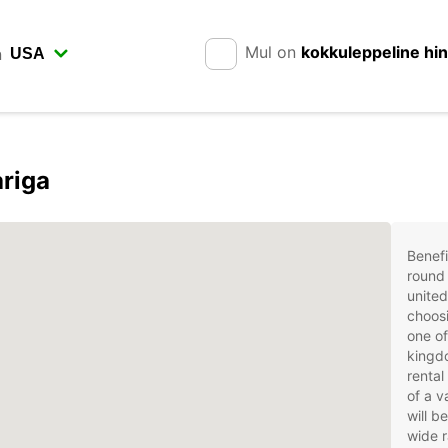
Mul on
kokkuleppeline hi
n
riga
Benefi
round 
unite
choosi
one of
kingd
rental
of a v
will b
wide r