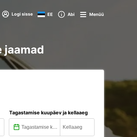
Logi sisse
EE
Abi
Menüü
e jaamad
Tagastamise kuupäev ja kellaaeg