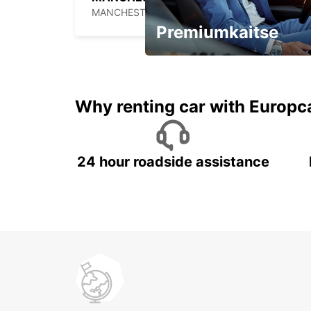
MANCHESTER - UNITED KINGDOM
Premiumkaitse
Kiirusta, pakkumine kaob
varsti!
Why renting car with Europc
24 hour roadside assistance