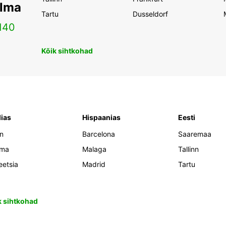
ilma
Tartu
Dusseldorf
140
Kõik sihtkohad
lias
Hispaanias
Eesti
an
Barcelona
Saaremaa
oma
Malaga
Tallinn
eetsia
Madrid
Tartu
k sihtkohad