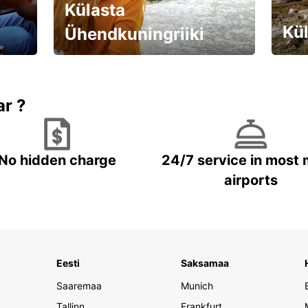
Külasta
Kül
Ühendkuningriiki
Valmistu unustamatuks reisiks!
Brone
ar ?
No hidden charge
24/7 service in most 
airports
Eesti
Saksamaa
Saaremaa
Munich
Tallinn
Frankfurt