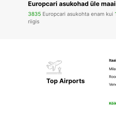
Europcari asukohad üle maa
3835
Europcari asukohta enam kui
riigis
Itaa
Mil
Ro
Top Airports
Ven
Kõi