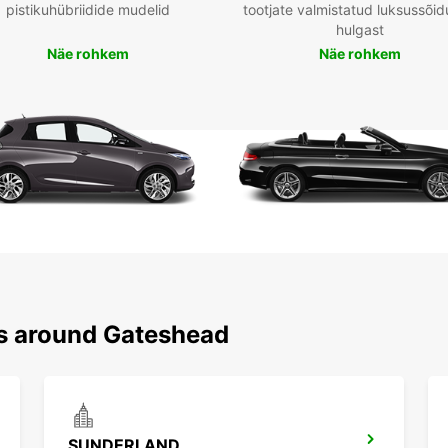
pistikuhübriidide mudelid
tootjate valmistatud luksussõid
hulgast
Näe rohkem
Näe rohkem
ns around Gateshead
SUNDERLAND