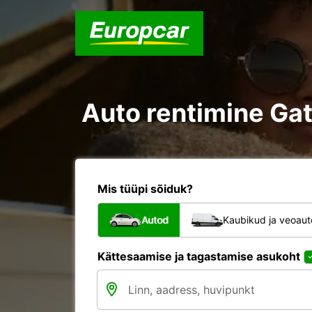
Auto rentimine Ga
Mis tüüpi sõiduk?
Autod
Kaubikud ja veoau
Kättesaamise ja tagastamise asukoht