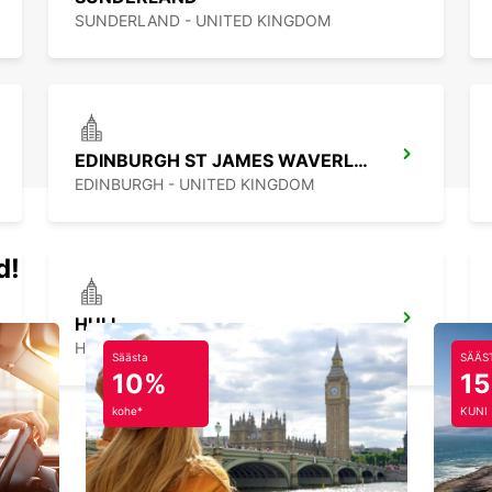
SUNDERLAND - UNITED KINGDOM
EDINBURGH ST JAMES WAVERLEY MAIN STATION
EDINBURGH - UNITED KINGDOM
d!
HULL
HULL - UNITED KINGDOM
Säästa
SÄÄS
10%
1
kohe*
KUNI