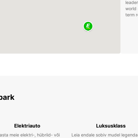
leader
world 
term r
park
Elektriauto
Luksusklass
asta meie elektri-, hübriid- või
Leia endale sobiv mudel legenda