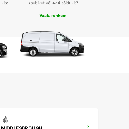
ukite
kaubikut või 4x4 sõidukit?
Vaata rohkem
MIDDLESBROUGH