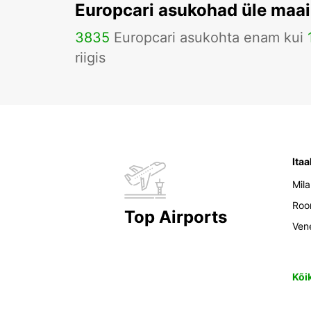
Europcari asukohad üle maa
3835
Europcari asukohta enam kui
riigis
Itaa
Mil
Ro
Top Airports
Ven
Kõi