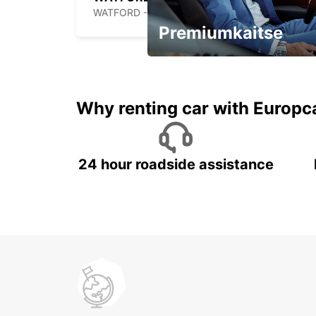
WATFORD - UNITED KINGDOM
Premiumkaitse
Kiirusta, pakkumine kaob
varsti!
Why renting car with Europc
24 hour roadside assistance