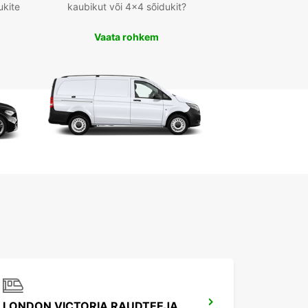
ukite
kaubikut või 4x4 sõidukit?
Vaata rohkem
LONDON VICTORIA RAUDTEEJAAM