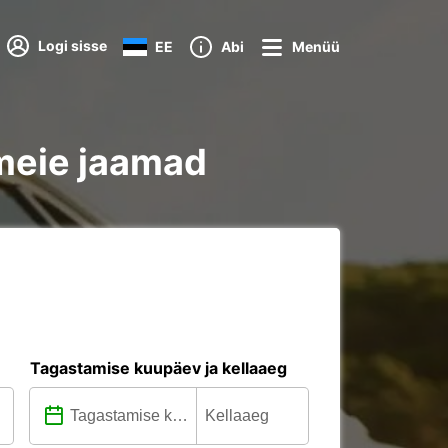
Logi sisse
EE
Abi
Menüü
 meie jaamad
Tagastamise kuupäev ja kellaaeg