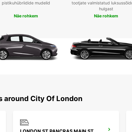
pistikuhübriidide mudelid
tootjate valmistatud luksussõid
hulgast
Näe rohkem
Näe rohkem
ns around City Of London
LONDON ST PANCRAS MAIN STATION