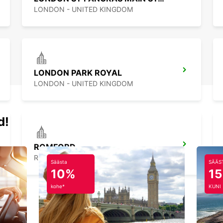
LONDON - UNITED KINGDOM
LONDON PARK ROYAL
LONDON - UNITED KINGDOM
d!
ROMFORD
ROMFORD - UNITED KINGDOM
Säästa
SÄÄS
10%
1
kohe*
KUNI