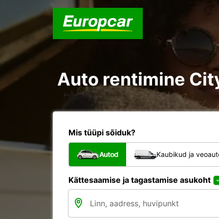
Auto rentimine Cit
Mis tüüpi sõiduk?
Autod
Kaubikud ja veoau
Kättesaamise ja tagastamise asukoht