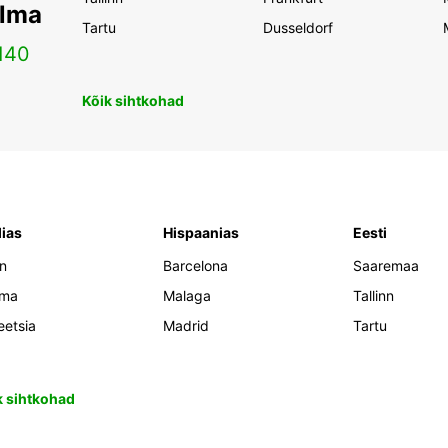
ilma
Tartu
Dusseldorf
140
Kõik sihtkohad
lias
Hispaanias
Eesti
an
Barcelona
Saaremaa
oma
Malaga
Tallinn
eetsia
Madrid
Tartu
k sihtkohad