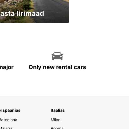
asta Iirimaad
eri kohe ja säästa
major
Only new rental cars
Hispaanias
Itaalias
Barcelona
Milan
Malaga
Rooma