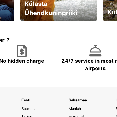
Külasta
Kül
Ühendkuningriiki
Valmistu unustamatuks reisiks!
Brone
ar ?
No hidden charge
24/7 service in most 
airports
Eesti
Saksamaa
Saaremaa
Munich
Tallinn
Frankfurt