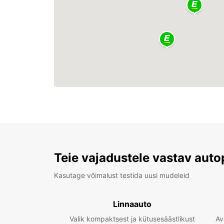
Teie vajadustele vastav auto
Kasutage võimalust testida uusi mudeleid
Linnaauto
Valik kompaktsest ja kütusesäästlikust
Av