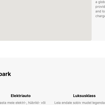
a glob
provid
and lo
charg
park
Elektriauto
Luksusklass
asta meie elektri-, hübriid- või
Leia endale sobiv mudel legenda