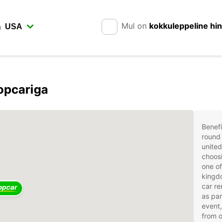
Mul on
kokkuleppeline hi
n
opcariga
Benefi
round 
united
choosi
one of
kingdo
car re
as par
event,
from 