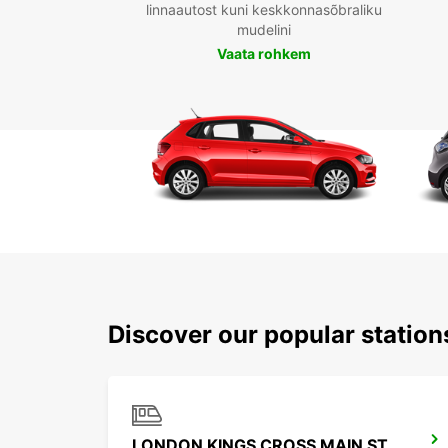
linnaautost kuni keskkonnasõbraliku
mudelini
Vaata rohkem
Discover our popular statio
LONDON KINGS CROSS MAIN STATION