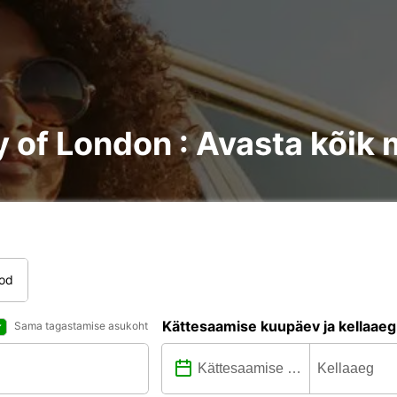
y of London : Avasta kõik
tod
Kättesaamise kuupäev ja kellaaeg
Sama tagastamise asukoht