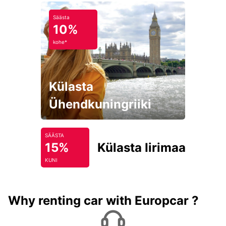
Säästa
10%
kohe*
Külasta
Ühendkuningriiki
SÄÄSTA
15%
Külasta Iirimaad
KUNI
Why renting car with Europcar ?