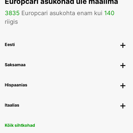
Europcari asukohad üle maailma
3835
Europcari asukohta enam kui
140
riigis
Eesti
Saksamaa
Hispaanias
Itaalias
Kõik sihtkohad