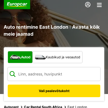
Auto rentimine East London : Avasta kõik
meie jaamad
Mis tüüpi sõiduk?
Autod
Kaubikud ja veoautod
Vali pealevõtukoht
Autorent
Car Rental South Africa
East London