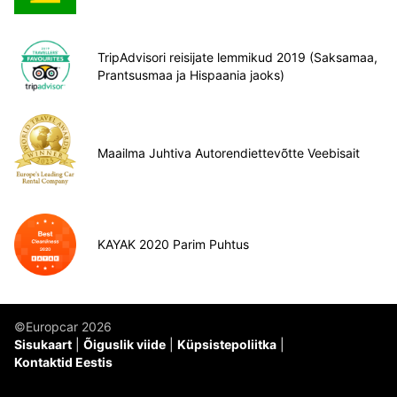
TripAdvisori reisijate lemmikud 2019 (Saksamaa,
Prantsusmaa ja Hispaania jaoks)
Maailma Juhtiva Autorendiettevõtte Veebisait
KAYAK 2020 Parim Puhtus
©Europcar 2026
Sisukaart
Õiguslik viide
Küpsistepoliitka
Kontaktid Eestis