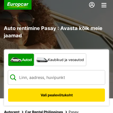
Auto rentimine Pasay : Avasta kõik meie
jaamad
Mis tüüpi sõiduk?
Autod
Kaubikud ja veoautod
Vali pealevõtukoht
Autorent
Car Rental Philippines
Pasay