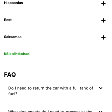
Hispaanias
Eesti
Saksamaa
Kõik sihtkohad
FAQ
Do I need to return the car with a full tank of
fuel?
What documents do I need to present at the