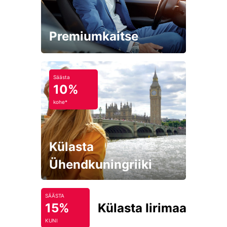
Premiumkaitse
Säästa
10%
kohe*
Külasta
Ühendkuningriiki
SÄÄSTA
15%
Külasta Iirimaad
KUNI