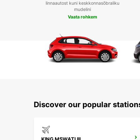
linnaautost kuni keskkonnasõbraliku
mudelini
Vaata rohkem
Discover our popular statio
KING MSWATI III