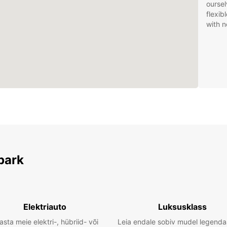
oursel
flexib
with n
park
Elektriauto
Luksusklass
asta meie elektri-, hübriid- või
Leia endale sobiv mudel legenda