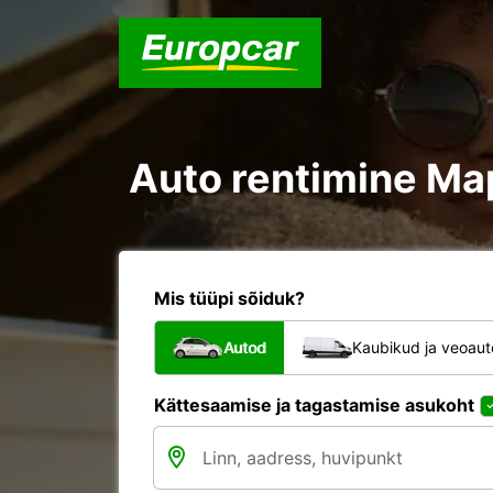
Auto rentimine Ma
Mis tüüpi sõiduk?
Autod
Kaubikud ja veoau
Kättesaamise ja tagastamise asukoht