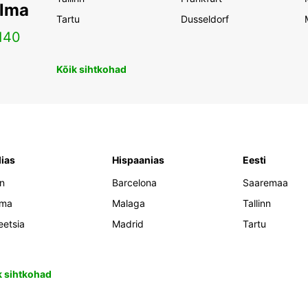
ilma
Tartu
Dusseldorf
140
Kõik sihtkohad
lias
Hispaanias
Eesti
an
Barcelona
Saaremaa
oma
Malaga
Tallinn
eetsia
Madrid
Tartu
k sihtkohad