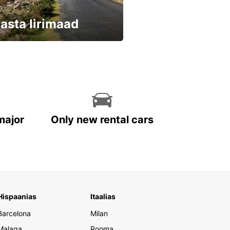
asta Iirimaad
eri kohe ja säästa
major
Only new rental cars
Hispaanias
Itaalias
Barcelona
Milan
Malaga
Rooma