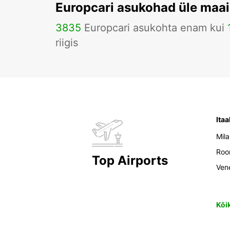
Europcari asukohad üle maa
3835
Europcari asukohta enam kui
riigis
Itaa
Mil
Ro
Top Airports
Ven
Kõi