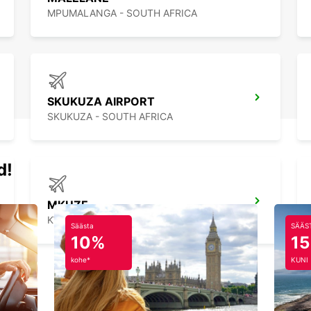
MPUMALANGA - SOUTH AFRICA
SKUKUZA AIRPORT
SKUKUZA - SOUTH AFRICA
d!
MKUZE
KWAZULU NATAL - SOUTH AFRICA
Säästa
SÄÄS
10%
1
kohe*
KUNI