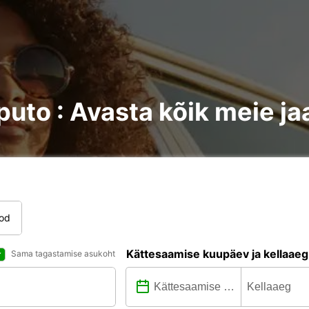
puto : Avasta kõik meie j
tod
Kättesaamise kuupäev ja kellaaeg
Sama tagastamise asukoht