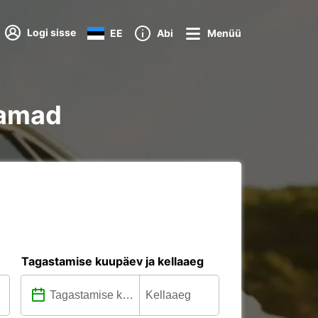
Logi sisse
EE
Abi
Menüü
aamad
Tagastamise kuupäev ja kellaaeg