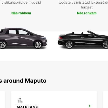
pistikuhübriidide mudelid
tootjate valmistatud luksussõid
hulgast
Näe rohkem
Näe rohkem
ns around Maputo
MALELANE