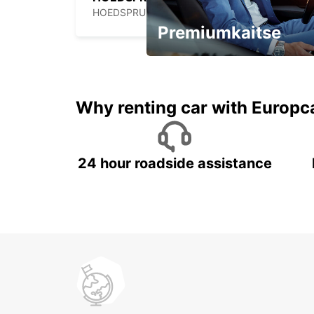
HOEDSPRUIT - SOUTH AFRICA
Premiumkaitse
Kiirusta, pakkumine kaob
varsti!
Why renting car with Europc
24 hour roadside assistance