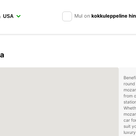
Mul on
kokkuleppeline hi
n
ga
Benefi
round 
mozam
from o
stati
Whethe
mozamb
car fo
suit 
luxury