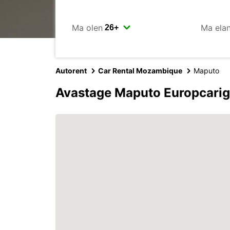
Ma olen
Ma ela
Autorent
Car Rental Mozambique
Maputo
Avastage Maputo Europcari