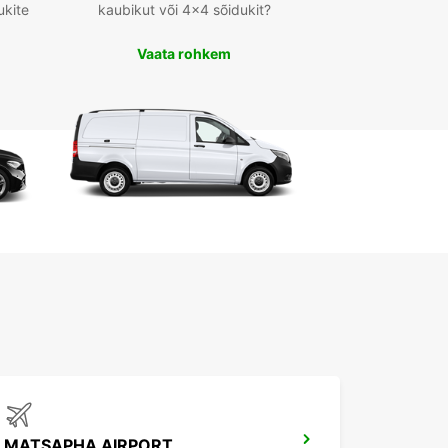
ukite
kaubikut või 4x4 sõidukit?
Vaata rohkem
MATSAPHA AIRPORT