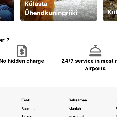
Külasta
Kül
Ühendkuningriiki
Valmistu unustamatuks reisiks!
Brone
ar ?
No hidden charge
24/7 service in most 
airports
Eesti
Saksamaa
Saaremaa
Munich
Tallinn
Frankfurt