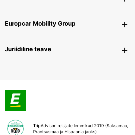
Europcar Mobility Group
Juriidiline teave
TripAdvisori reisijate lemmikud 2019 (Saksamaa,
Prantsusmaa ja Hispaania jaoks)