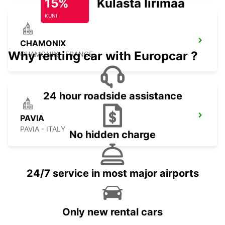
15%
Külasta Iirimaad
KUNI
CHAMONIX
Why renting car with Europcar ?
CHAMONIX - FRANCE
24 hour roadside assistance
PAVIA
PAVIA - ITALY
No hidden charge
24/7 service in most major airports
Only new rental cars