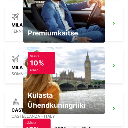
MILAN MALPENSA AIRPORT TERMINAL 1
FERNO - ITALY
Premiumkaitse
Säästa
10%
MILAN MALPENSA APT TERMINAL 2
kohe*
SOMMA LOMBARDO - ITALY
Külasta
Ühendkuningriiki
CASTELLANZA
CASTELLANZA - ITALY
SÄÄSTA