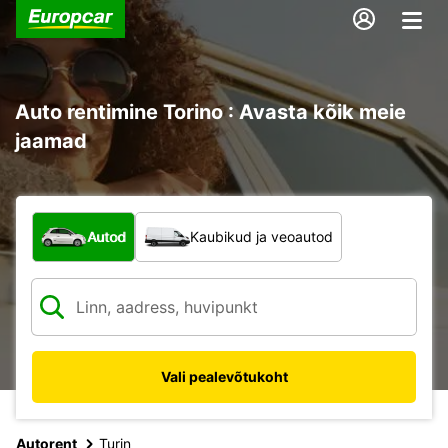
Auto rentimine Torino : Avasta kõik meie
jaamad
Mis tüüpi sõiduk?
Autod
Kaubikud ja veoautod
Vali pealevõtukoht
Autorent
Turin