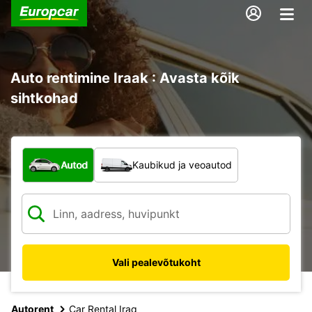
Auto rentimine Iraak : Avasta kõik
sihtkohad
Mis tüüpi sõiduk?
Autod
Kaubikud ja veoautod
Vali pealevõtukoht
Autorent
Car Rental Iraq