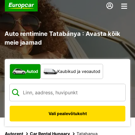
Auto rentimine Tatabánya : Avasta kõik
meie jaamad
Mis tüüpi sõiduk?
Autod
Kaubikud ja veoautod
Vali pealevõtukoht
Autorent
Car Rental Hungary
Tatabanya