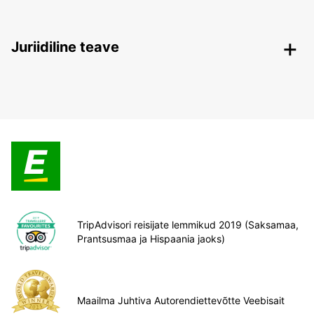
Juriidiline teave
TripAdvisori reisijate lemmikud 2019 (Saksamaa,
Prantsusmaa ja Hispaania jaoks)
Maailma Juhtiva Autorendiettevõtte Veebisait