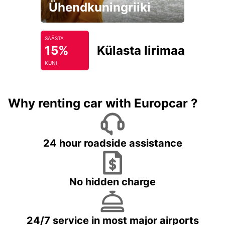
Ühendkuningriiki
SÄÄSTA
15%
Külasta Iirimaad
KUNI
Why renting car with Europcar ?
24 hour roadside assistance
No hidden charge
24/7 service in most major airports