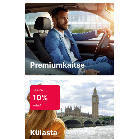
Premiumkaitse
Säästa
10%
kohe*
Külasta