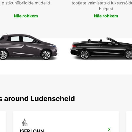
pistikuhübriidide mudelid
tootjate valmistatud luksussõid
hulgast
Näe rohkem
Näe rohkem
ns around Ludenscheid
ISERLOHN