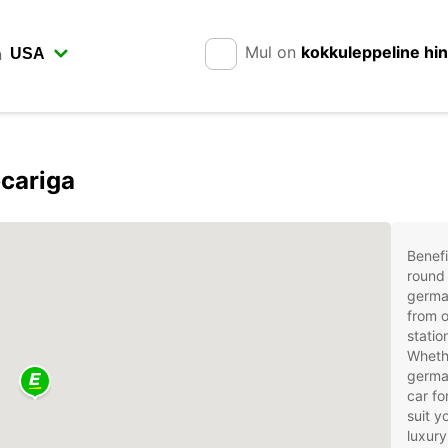
Mul on
kokkuleppeline hi
n
cariga
Benefi
round 
germa
from o
statio
Whethe
german
car fo
suit 
luxury