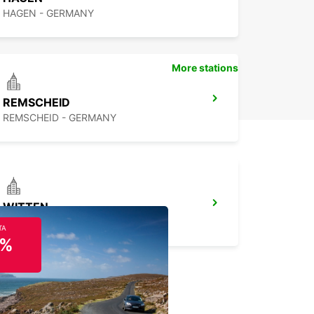
HAGEN - GERMANY
More stations
REMSCHEID
REMSCHEID - GERMANY
WITTEN
WITTEN / RUHR - GERMANY
TA
5%