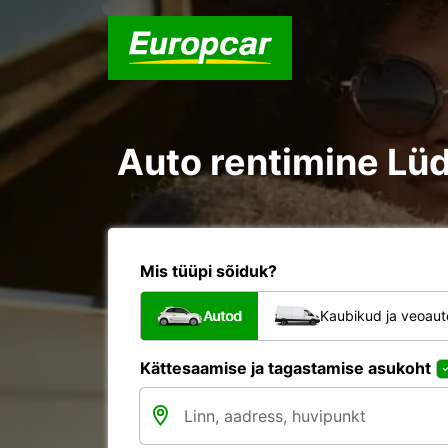
Auto rentimine Lü
Mis tüüpi sõiduk?
Autod
Kaubikud ja veoau
Kättesaamise ja tagastamise asukoht