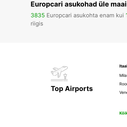
Europcari asukohad üle maa
3835
Europcari asukohta enam kui
riigis
Itaa
Mil
Ro
Top Airports
Ven
Kõi