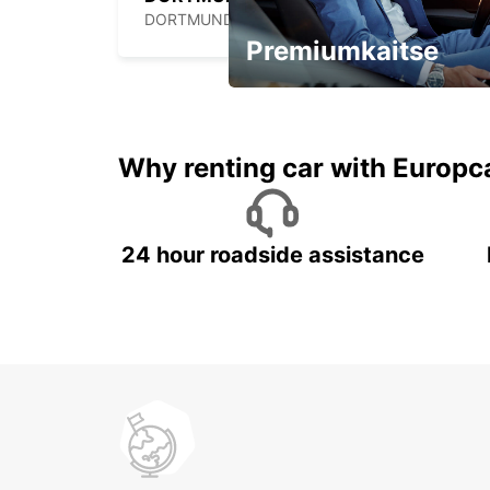
DORTMUND - GERMANY
Premiumkaitse
Kiirusta, pakkumine kaob
varsti!
Why renting car with Europc
24 hour roadside assistance