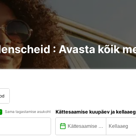
denscheid : Avasta kõik m
tod
Kättesaamise kuupäev ja kellaaeg
Sama tagastamise asukoht