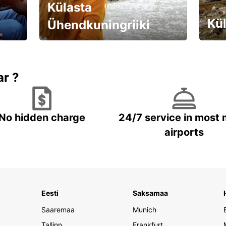
Külasta
Kül
Ühendkuningriiki
Valmistu unustamatuks reisiks!
Brone
ar ?
No hidden charge
24/7 service in most 
airports
Eesti
Saksamaa
Saaremaa
Munich
Tallinn
Frankfurt