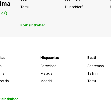
ilma
Tartu
Dusseldorf
140
Kõik sihtkohad
lias
Hispaanias
Eesti
an
Barcelona
Saaremaa
oma
Malaga
Tallinn
eetsia
Madrid
Tartu
k sihtkohad