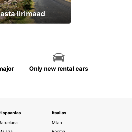
asta Iirimaad
eri kohe ja säästa
major
Only new rental cars
Hispaanias
Itaalias
Barcelona
Milan
Malaga
Rooma