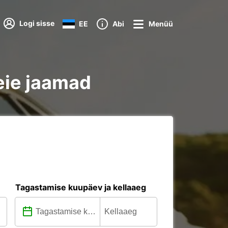
Logi sisse
EE
Abi
Menüü
eie jaamad
Tagastamise kuupäev ja kellaaeg