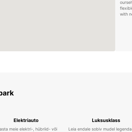
oursel
flexib
with n
park
Elektriauto
Luksusklass
asta meie elektri-, hübriid- või
Leia endale sobiv mudel legenda