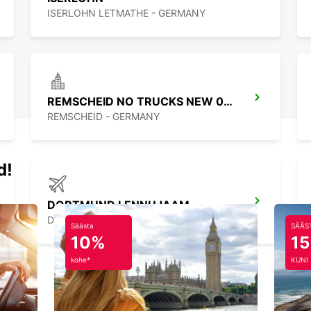
ISERLOHN LETMATHE - GERMANY
REMSCHEID NO TRUCKS NEW 01 09 26
REMSCHEID - GERMANY
d!
DORTMUND LENNUJAAM
DORTMUND - GERMANY
Säästa
SÄÄS
10%
1
kohe*
KUNI