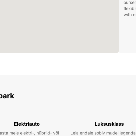
oursel
flexib
with n
park
Elektriauto
Luksusklass
asta meie elektri-, hübriid- või
Leia endale sobiv mudel legenda