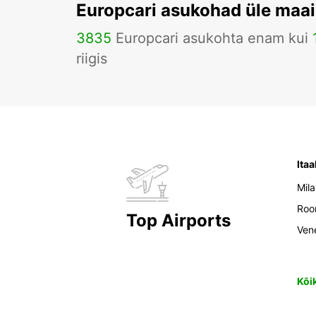
Europcari asukohad üle maa
3835
Europcari asukohta enam kui
riigis
Itaa
Mil
Ro
Top Airports
Ven
Kõi