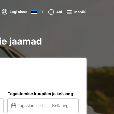
Logi sisse
EE
Abi
Menüü
ie jaamad
Tagastamise kuupäev ja kellaaeg