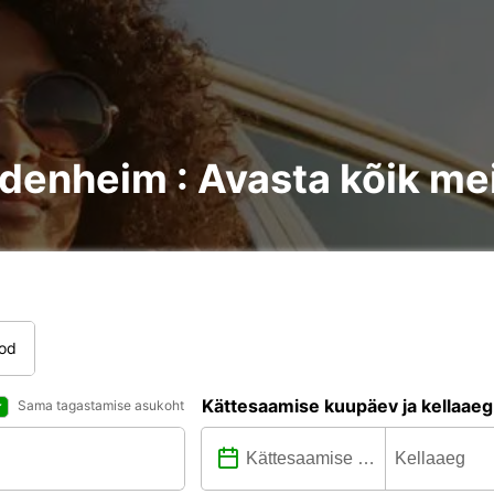
idenheim : Avasta kõik me
tod
Kättesaamise kuupäev ja kellaaeg
Sama tagastamise asukoht