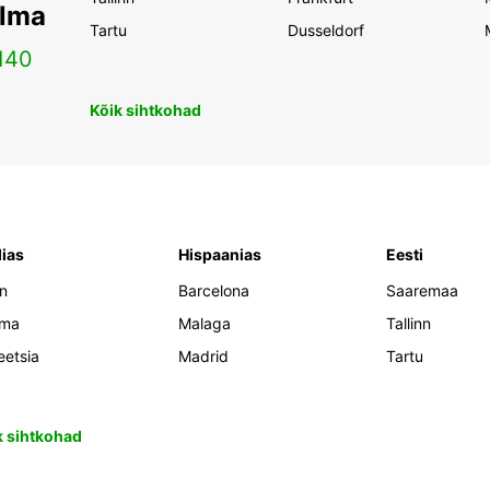
ilma
Tartu
Dusseldorf
140
Kõik sihtkohad
lias
Hispaanias
Eesti
an
Barcelona
Saaremaa
oma
Malaga
Tallinn
eetsia
Madrid
Tartu
k sihtkohad