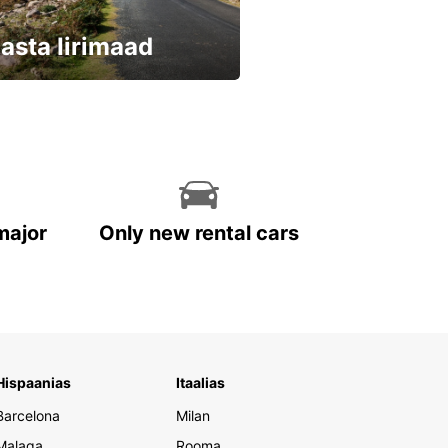
asta Iirimaad
eri kohe ja säästa
major
Only new rental cars
Hispaanias
Itaalias
Barcelona
Milan
Malaga
Rooma