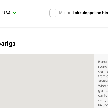
Mul on
kokkuleppeline hi
n
ariga
Benefi
round 
germa
from o
statio
Whethe
german
car fo
suit 
luxury