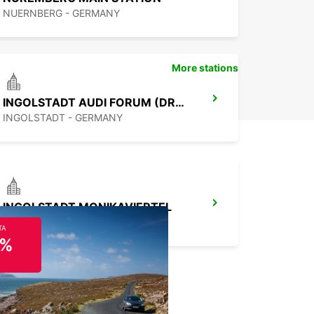
NUERNBERG - GERMANY
More stations
INGOLSTADT AUDI FORUM (DROP-OFF ONLY)
INGOLSTADT - GERMANY
INGOLSTADT MONIKAVIERTEL
INGOLSTADT - GERMANY
TA
5%