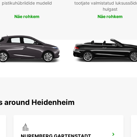
pistikuhübriidide mudelid
tootjate valmistatud luksussõid
hulgast
Näe rohkem
Näe rohkem
ns around Heidenheim
NUREMBERG GARTENSTADT