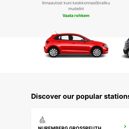
linnaautost kuni keskkonnasõbraliku
mudelini
Vaata rohkem
Discover our popular statio
NUREMBERG GROSSREUTH