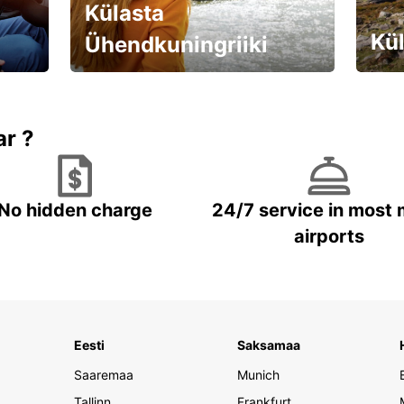
Külasta
Kül
Ühendkuningriiki
Valmistu unustamatuks reisiks!
Brone
ar ?
No hidden charge
24/7 service in most 
airports
Eesti
Saksamaa
Saaremaa
Munich
Tallinn
Frankfurt