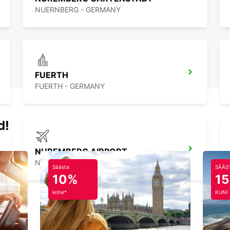
NUERNBERG - GERMANY
FUERTH
FUERTH - GERMANY
d!
NUREMBERG AIRPORT
NUERNBERG - GERMANY
Säästa
SÄÄS
10%
1
kohe*
KUNI