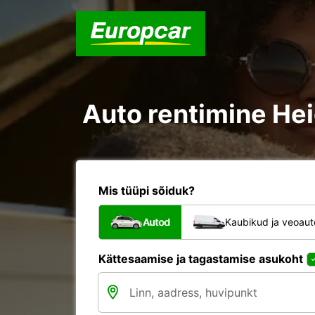
Auto rentimine He
Mis tüüpi sõiduk?
Autod
Kaubikud ja veoau
Kättesaamise ja tagastamise asukoht