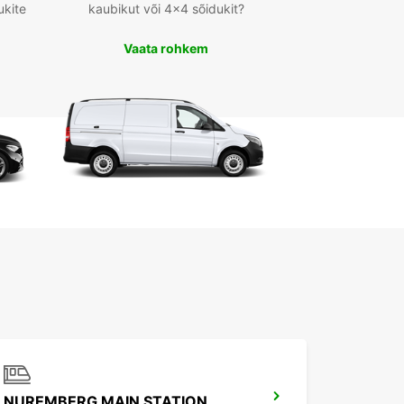
ukite
kaubikut või 4x4 sõidukit?
Vaata rohkem
NUREMBERG MAIN STATION