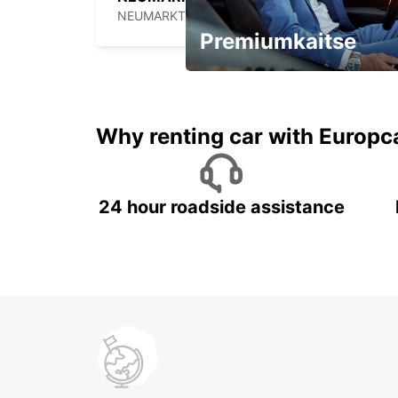
NEUMARKT - GERMANY
Premiumkaitse
Kiirusta, pakkumine kaob
varsti!
Why renting car with Europc
24 hour roadside assistance