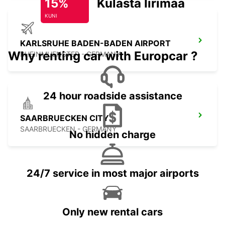
15%
Külasta Iirimaad
KUNI
KARLSRUHE BADEN-BADEN AIRPORT
Why renting car with Europcar ?
RHEINMUENSTER - GERMANY
24 hour roadside assistance
SAARBRUECKEN CITY
SAARBRUECKEN - GERMANY
No hidden charge
24/7 service in most major airports
Only new rental cars