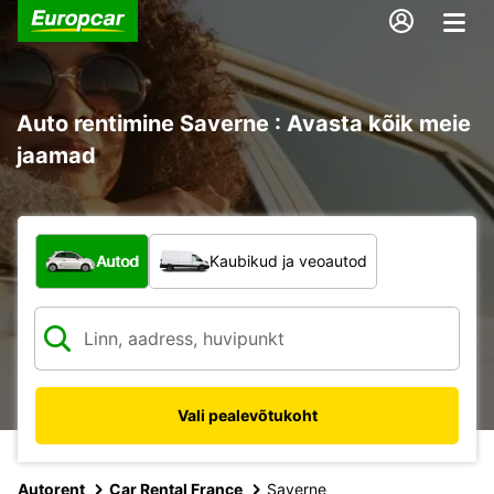
Auto rentimine Saverne : Avasta kõik meie
jaamad
Mis tüüpi sõiduk?
Autod
Kaubikud ja veoautod
Vali pealevõtukoht
Autorent
Car Rental France
Saverne