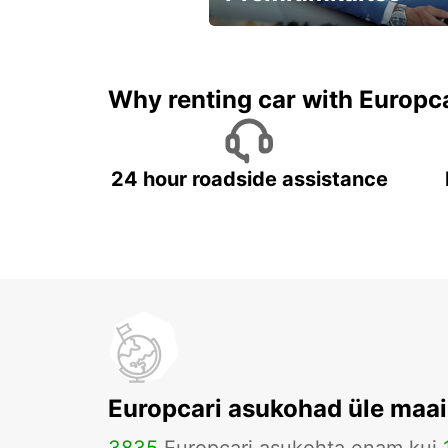
Kiirusta, pakkumine kaob
varsti!
Why renting car with Europc
24 hour roadside assistance
Europcari asukohad üle maa