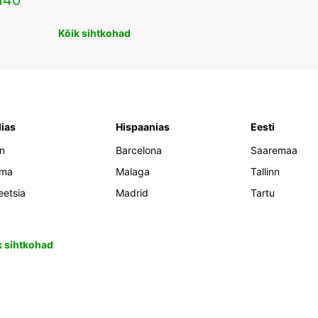
140
Kõik sihtkohad
lias
Hispaanias
Eesti
an
Barcelona
Saaremaa
oma
Malaga
Tallinn
eetsia
Madrid
Tartu
k sihtkohad