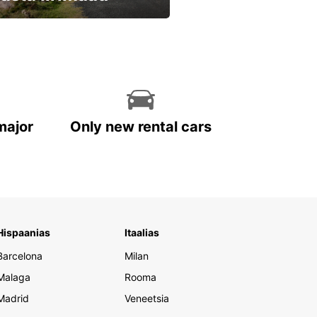
eri kohe ja säästa
major
Only new rental cars
Hispaanias
Itaalias
Barcelona
Milan
Malaga
Rooma
Madrid
Veneetsia