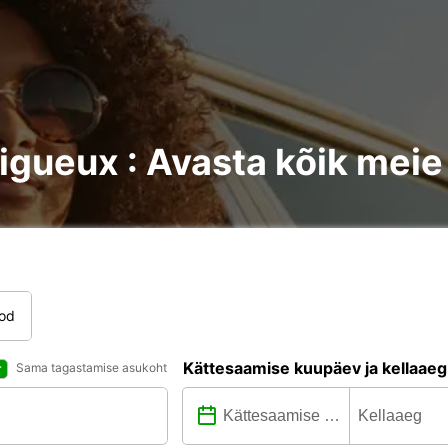
igueux : Avasta kõik mei
tod
Kättesaamise kuupäev ja kellaaeg
Sama tagastamise asukoht