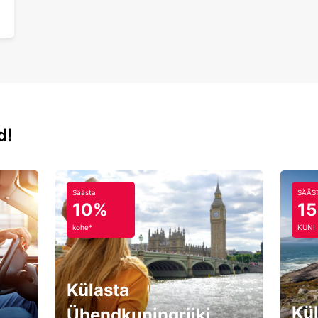
d!
Säästa
SÄÄS
10%
1
kohe*
KUNI
Külasta
Kül
Ühendkuningriiki