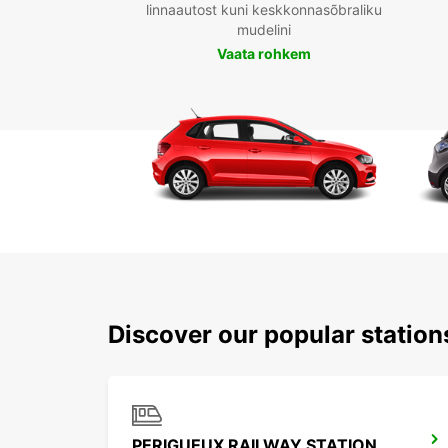
linnaautost kuni keskkonnasõbraliku
mudelini
Vaata rohkem
Discover our popular statio
PERIGUEUX RAILWAY STATION