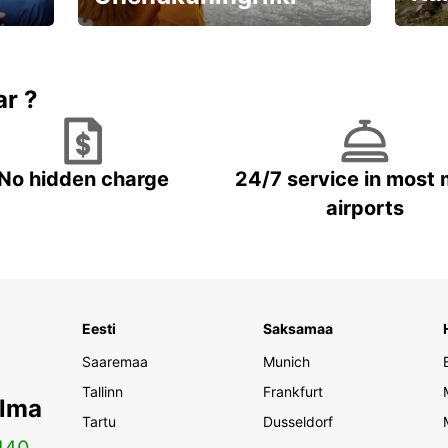
Valmistu unustamatuks reisiks!
Brone
ar ?
No hidden charge
24/7 service in most 
airports
Eesti
Saksamaa
Saaremaa
Munich
Tallinn
Frankfurt
ilma
Tartu
Dusseldorf