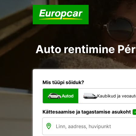
Auto rentimine Pér
Mis tüüpi sõiduk?
Autod
Kaubikud ja veoau
Kättesaamise ja tagastamise asukoht