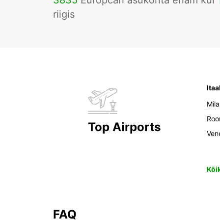
3835
Europcari asukohta enam kui
riigis
Itaa
Mil
Ro
Top Airports
Ven
Kõi
FAQ