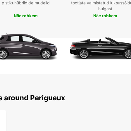
pistikuhübriidide mudelid
tootjate valmistatud luksussõid
hulgast
Näe rohkem
Näe rohkem
ns around Perigueux