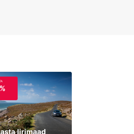
TA
5%
asta Iirimaad