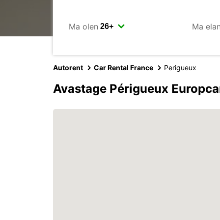
Ma olen
Ma ela
Autorent
Car Rental France
Perigueux
Avastage Périgueux Europca