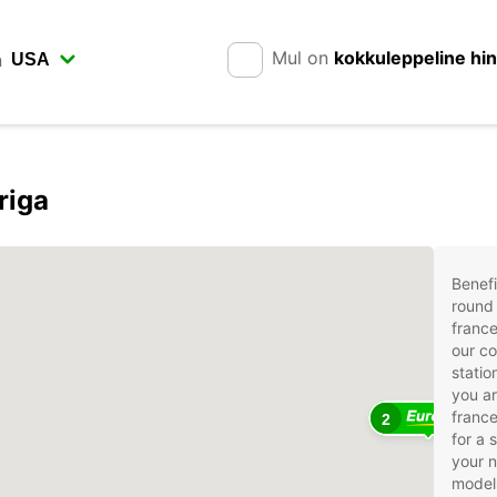
Mul on
kokkuleppeline hi
n
riga
Benefi
round 
france
our co
statio
you ar
france
2
for a 
your 
models