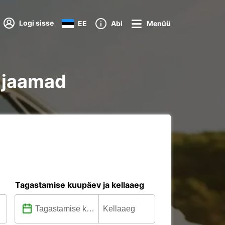
Logi sisse
EE
Abi
Menüü
e jaamad
Tagastamise kuupäev ja kellaaeg