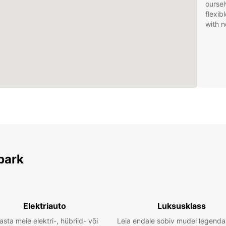
oursel
flexib
with n
park
Elektriauto
Luksusklass
asta meie elektri-, hübriid- või
Leia endale sobiv mudel legenda