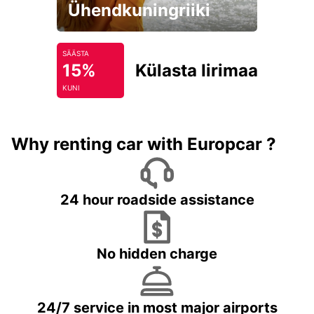
Ühendkuningriiki
SÄÄSTA
15%
Külasta Iirimaad
KUNI
Why renting car with Europcar ?
24 hour roadside assistance
No hidden charge
24/7 service in most major airports