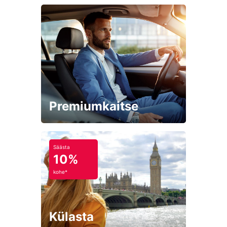
Premiumkaitse
Säästa
10%
kohe*
Külasta