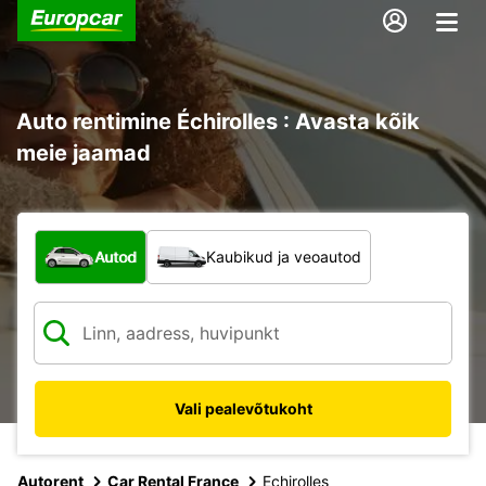
Auto rentimine Échirolles : Avasta kõik
meie jaamad
Mis tüüpi sõiduk?
Autod
Kaubikud ja veoautod
Vali pealevõtukoht
Autorent
Car Rental France
Echirolles