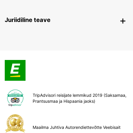
Juriidiline teave
TripAdvisori reisijate lemmikud 2019 (Saksamaa,
Prantsusmaa ja Hispaania jaoks)
Maailma Juhtiva Autorendiettevõtte Veebisait