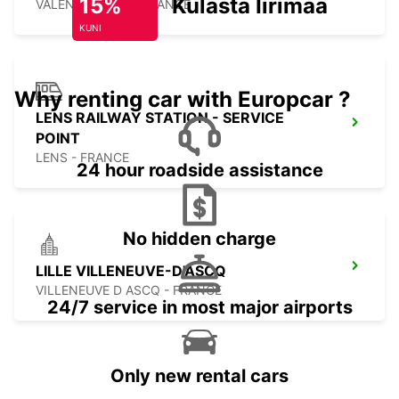
15%
Külasta Iirimaad
VALENCIENNES - FRANCE
KUNI
Why renting car with Europcar ?
LENS RAILWAY STATION - SERVICE
POINT
LENS - FRANCE
24 hour roadside assistance
No hidden charge
LILLE VILLENEUVE-D'ASCQ
VILLENEUVE D ASCQ - FRANCE
24/7 service in most major airports
Only new rental cars