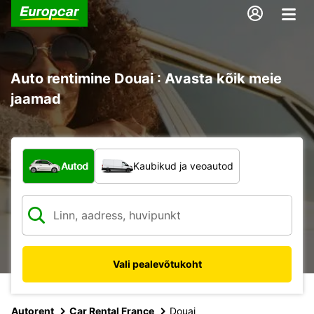
Auto rentimine Douai : Avasta kõik meie
jaamad
Mis tüüpi sõiduk?
Autod
Kaubikud ja veoautod
Vali pealevõtukoht
Autorent
Car Rental France
Douai