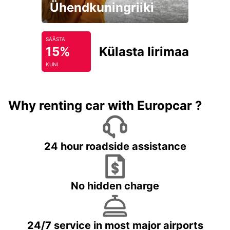
Ühendkuningriiki
SÄÄSTA
15%
Külasta Iirimaad
KUNI
Why renting car with Europcar ?
24 hour roadside assistance
No hidden charge
24/7 service in most major airports