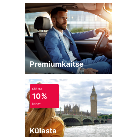
Premiumkaitse
Säästa
10%
kohe*
Külasta