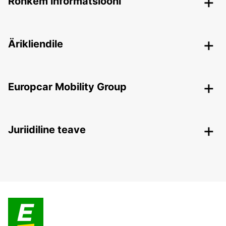
Rohkem informatsiooni
Ärikliendile
Europcar Mobility Group
Juriidiline teave