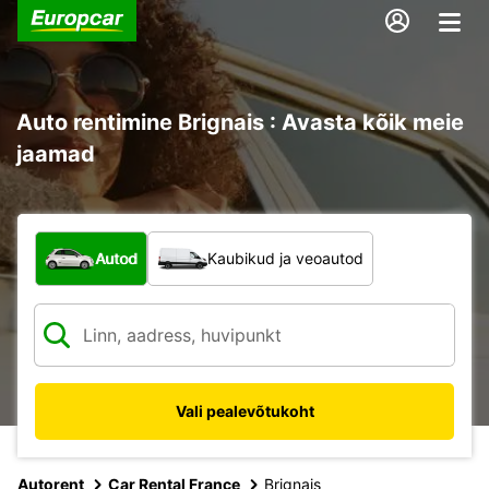
Auto rentimine Brignais : Avasta kõik meie
jaamad
Mis tüüpi sõiduk?
Autod
Kaubikud ja veoautod
Vali pealevõtukoht
Autorent
Car Rental France
Brignais