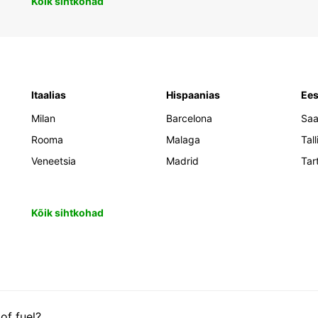
Kõik sihtkohad
Itaalias
Hispaanias
Ees
Milan
Barcelona
Sa
Rooma
Malaga
Tall
Veneetsia
Madrid
Tar
Kõik sihtkohad
 of fuel?