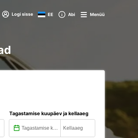
Logi sisse
EE
Abi
Menüü
had
Tagastamise kuupäev ja kellaaeg