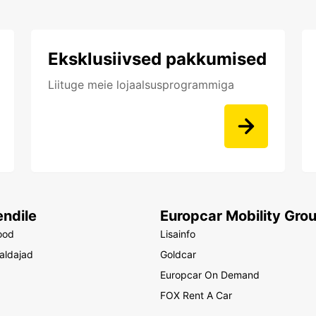
Eksklusiivsed pakkumised
Liituge meie lojaalsusprogrammiga
endile
Europcar Mobility Gro
ood
Lisainfo
raldajad
Goldcar
Europcar On Demand
FOX Rent A Car