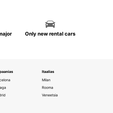
major
Only new rental cars
paanias
Itaalias
celona
Milan
aga
Rooma
rid
Veneetsia