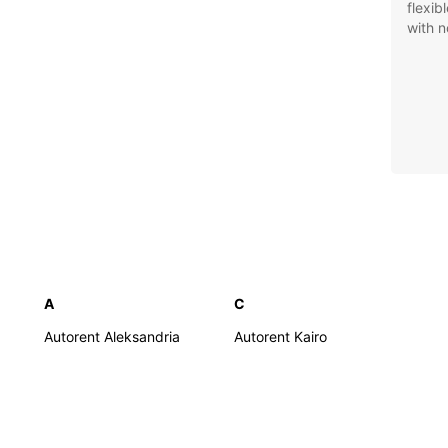
flexib
with n
A
C
Autorent Aleksandria
Autorent Kairo