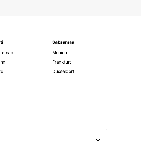
ti
Saksamaa
aremaa
Munich
inn
Frankfurt
tu
Dusseldorf