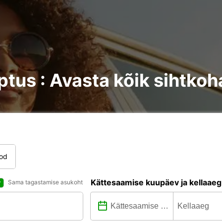
ptus : Avasta kõik sihtko
tod
Kättesaamise kuupäev ja kellaaeg
Sama tagastamise asukoht