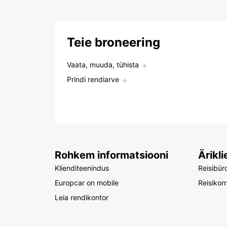
Teie broneering
Vaata, muuda, tühista
Prindi rendiarve
Rohkem informatsiooni
Ärikli
Klienditeenindus
Reisibür
Europcar on mobile
Reisikor
Leia rendikontor