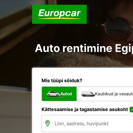
Auto rentimine Egi
Mis tüüpi sõiduk?
Autod
Kaubikud ja veoau
Kättesaamise ja tagastamise asukoht