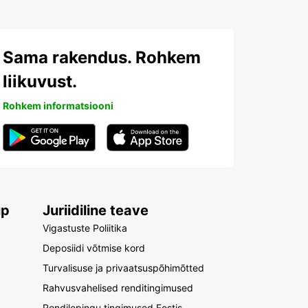
Sama rakendus. Rohkem
liikuvust.
Rohkem informatsiooni
up
Juriidiline teave
Vigastuste Poliitika
Deposiidi võtmise kord
Turvalisuse ja privaatsuspõhimõtted
Rahvusvahelised renditingimused
Rendilepingu tingimused Eestis