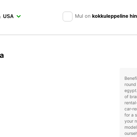
Mul on
kokkuleppeline hi
n
ga
Benefi
round 
egypt.
of bra
rental
car-re
for a 
your 
models
oursel