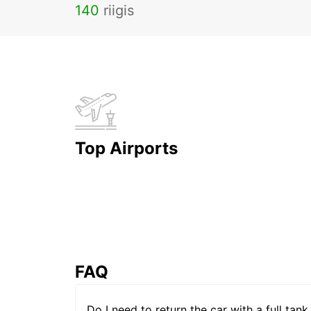
140
riigis
Top Airports
FAQ
Do I need to return the car with a full tank