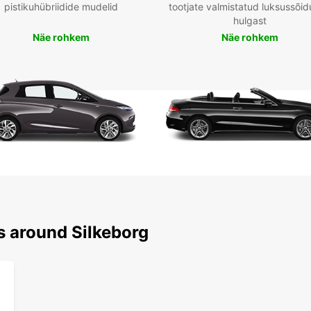
pistikuhübriidide mudelid
tootjate valmistatud luksussõid
hulgast
Näe rohkem
Näe rohkem
s around Silkeborg