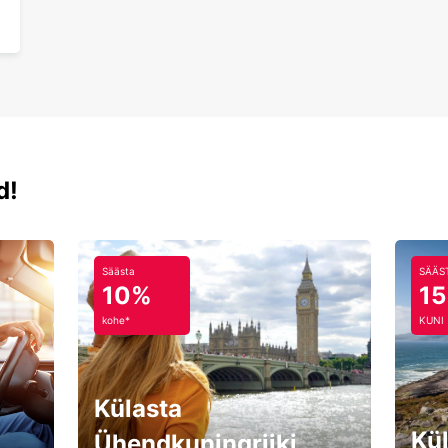
d!
Säästa
SÄÄS
10%
1
kohe*
KUNI
Külasta
Kül
Ühendkuningriiki