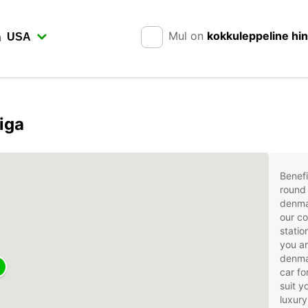
Mul on
kokkuleppeline hi
n
iga
Benefi
round 
denma
our co
statio
you ar
denmar
car fo
suit 
luxury