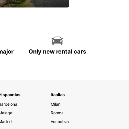
eri kohe ja säästa
major
Only new rental cars
Hispaanias
Itaalias
Barcelona
Milan
Malaga
Rooma
Madrid
Veneetsia