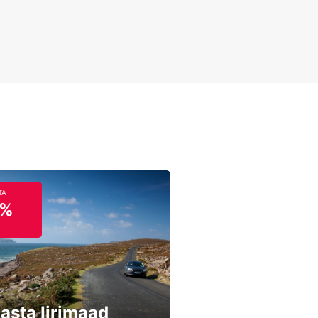
TA
5%
asta Iirimaad