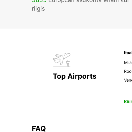
3835
Europcari asukohta enam kui
riigis
Itaa
Mil
Ro
Top Airports
Ven
Kõi
FAQ