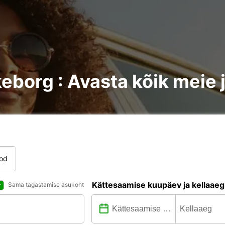
keborg : Avasta kõik meie
tod
Kättesaamise kuupäev ja kellaaeg
Sama tagastamise asukoht