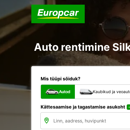
Auto rentimine Sil
Mis tüüpi sõiduk?
Autod
Kaubikud ja veoau
Kättesaamise ja tagastamise asukoht