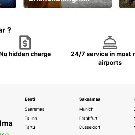
Valmistu unustamatuks reisiks!
Brone
ar ?
No hidden charge
24/7 service in most 
airports
Eesti
Saksamaa
Saaremaa
Munich
Tallinn
Frankfurt
ilma
Tartu
Dusseldorf