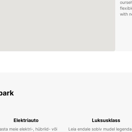
oursel
flexib
with n
park
Elektriauto
Luksusklass
asta meie elektri-, hübriid- või
Leia endale sobiv mudel legenda