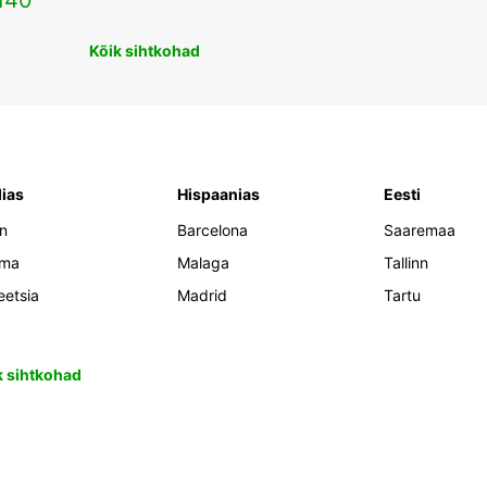
140
Kõik sihtkohad
lias
Hispaanias
Eesti
an
Barcelona
Saaremaa
oma
Malaga
Tallinn
eetsia
Madrid
Tartu
k sihtkohad