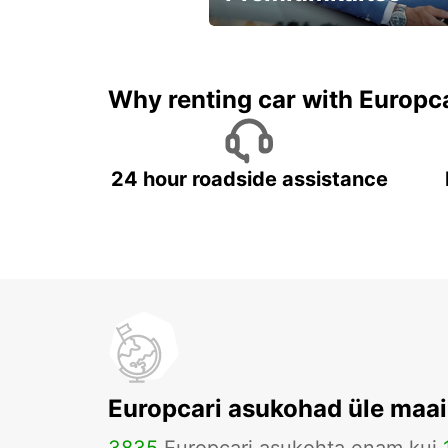
Kiirusta, pakkumine kaob
varsti!
Why renting car with Europc
24 hour roadside assistance
Europcari asukohad üle maa