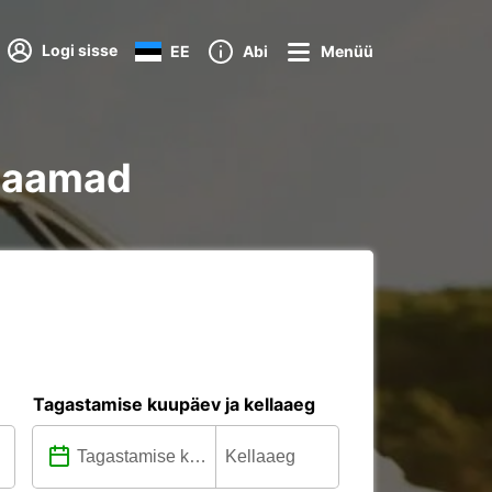
Logi sisse
EE
Abi
Menüü
 jaamad
Tagastamise kuupäev ja kellaaeg