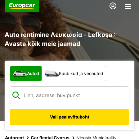
Auto rentimine Λευκωσία - Lefkoşa :
Avasta kõik meie jaamad
Mis tüüpi sõiduk?
Autod
Kaubikud ja veoautod
Vali pealevõtukoht
Autorent
Car Rental Cyprus
Nicosia Municipality