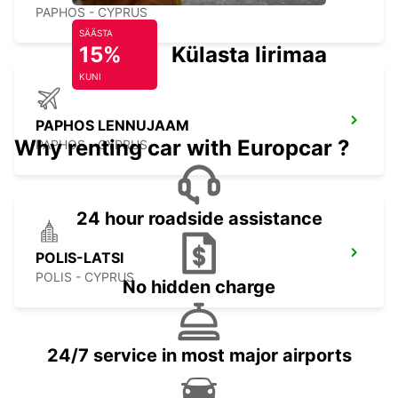
PAPHOS - CYPRUS
SÄÄSTA
15%
Külasta Iirimaad
KUNI
PAPHOS LENNUJAAM
Why renting car with Europcar ?
PAPHOS - CYPRUS
24 hour roadside assistance
POLIS-LATSI
POLIS - CYPRUS
No hidden charge
24/7 service in most major airports