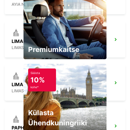
AYIA NAPA - CYPRUS
LIMASSOL
LIMASSOL - CYPRUS
Premiumkaitse
Säästa
10%
LIMASSOL
kohe*
LIMASSOL - CYPRUS
Külasta
Ühendkuningriiki
PAPHOS SERVICE CENTRE