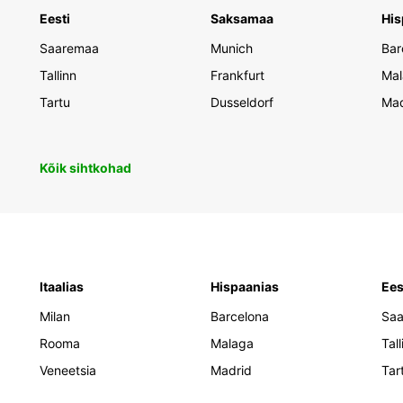
Eesti
Saksamaa
His
Saaremaa
Munich
Bar
Tallinn
Frankfurt
Mal
Tartu
Dusseldorf
Mad
Kõik sihtkohad
Itaalias
Hispaanias
Ees
Milan
Barcelona
Sa
Rooma
Malaga
Tall
Veneetsia
Madrid
Tar