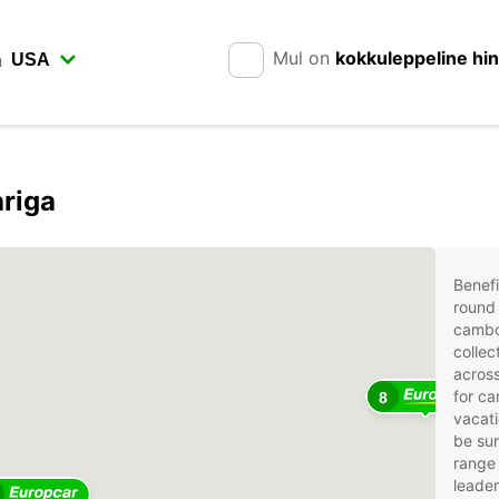
Mul on
kokkuleppeline hi
n
riga
Benefi
round 
cambo
collec
across
for ca
8
vacati
be sur
range 
leader