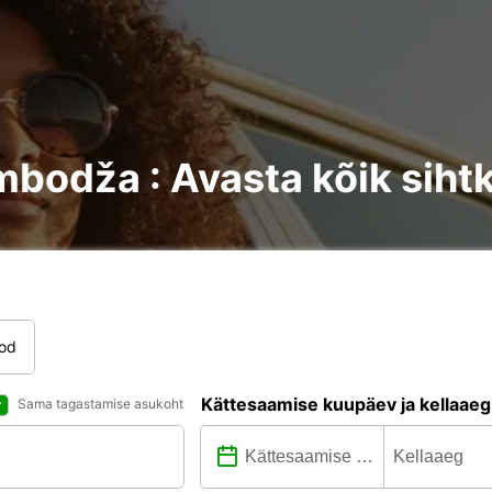
mbodža : Avasta kõik siht
tod
Kättesaamise kuupäev ja kellaaeg
Sama tagastamise asukoht