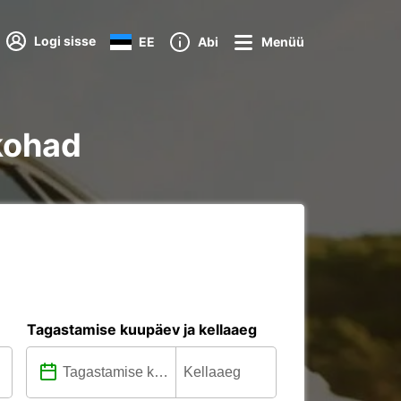
Logi sisse
EE
Abi
Menüü
kohad
Tagastamise kuupäev ja kellaaeg