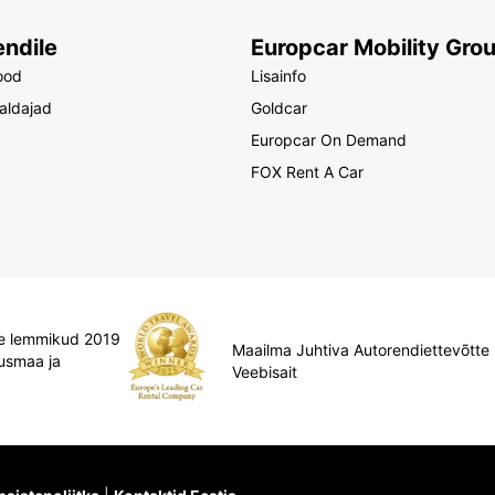
endile
Europcar Mobility Gro
ood
Lisainfo
raldajad
Goldcar
Europcar On Demand
FOX Rent A Car
ate lemmikud 2019
Maailma Juhtiva Autorendiettevõtte
usmaa ja
Veebisait