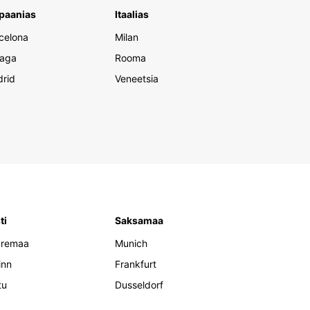
paanias
Itaalias
celona
Milan
aga
Rooma
rid
Veneetsia
ti
Saksamaa
aremaa
Munich
inn
Frankfurt
tu
Dusseldorf