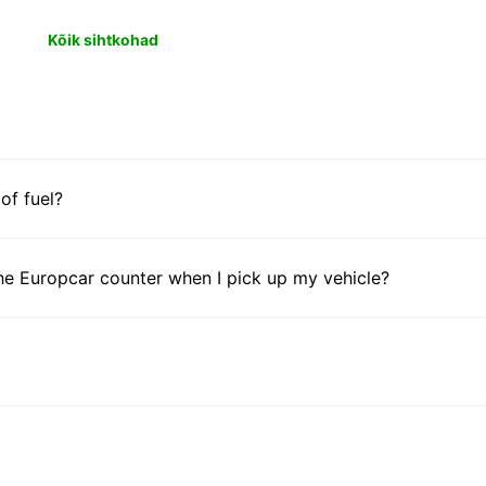
Kõik sihtkohad
 of fuel?
he Europcar counter when I pick up my vehicle?