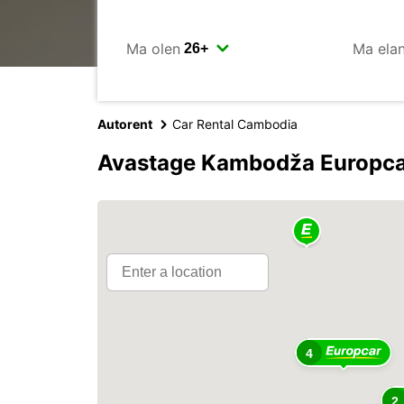
Ma olen
Ma ela
Autorent
Car Rental Cambodia
Avastage Kambodža Europca
2
4
2