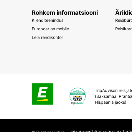
Rohkem informatsiooni
Ärikli
Klienditeenindus
Reisibür
Europcar on mobile
Reisikor
Leia rendikontor
TripAdvisori reisij
(Saksamaa, Prants
Hispaania jaoks)