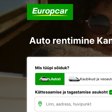
Auto rentimine Ka
Mis tüüpi sõiduk?
Autod
Kaubikud ja veoau
Kättesaamise ja tagastamise asukoht