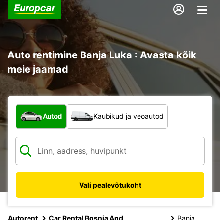
Auto rentimine Banja Luka : Avasta kõik
meie jaamad
Mis tüüpi sõiduk?
Autod
Kaubikud ja veoautod
Vali pealevõtukoht
Autorent
Car Rental Bosnia And
Banja