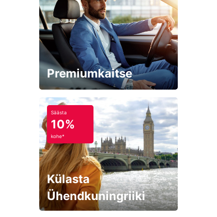
Premiumkaitse
Säästa
10%
kohe*
Külasta
Ühendkuningriiki