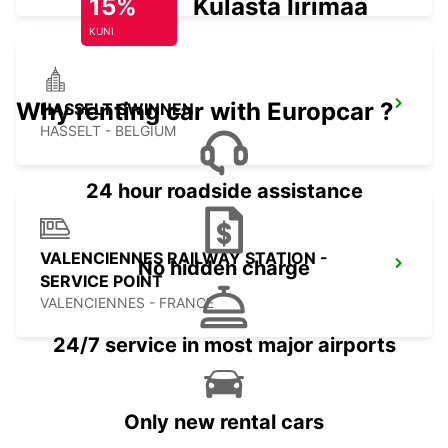
15%
Külasta Iirimaad
KUNI
Why renting car with Europcar ?
HASSELT SWINNEN
HASSELT - BELGIUM
24 hour roadside assistance
VALENCIENNES RAILWAY STATION -
No hidden charge
SERVICE POINT
VALENCIENNES - FRANCE
24/7 service in most major airports
Only new rental cars