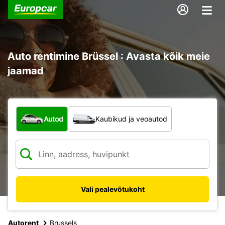
Auto rentimine Brüssel : Avasta kõik meie
jaamad
Mis tüüpi sõiduk?
Autod
Kaubikud ja veoautod
Vali pealevõtukoht
Autorent
Brussels