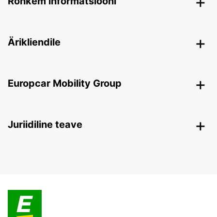
Rohkem informatsiooni
Ärikliendile
Europcar Mobility Group
Juriidiline teave