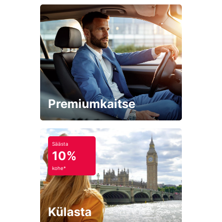
Premiumkaitse
Säästa
10%
kohe*
Külasta