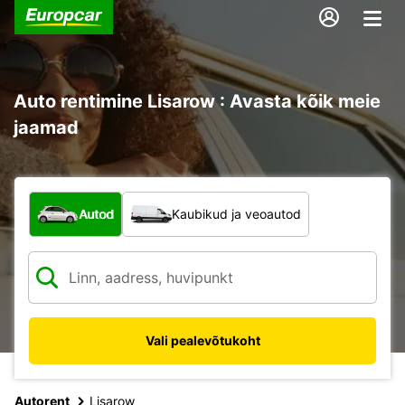
Auto rentimine Lisarow : Avasta kõik meie
jaamad
Mis tüüpi sõiduk?
Autod
Kaubikud ja veoautod
Vali pealevõtukoht
Autorent
Lisarow