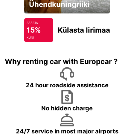
Ühendkuningriiki
SÄÄSTA
15%
Külasta Iirimaad
KUNI
Why renting car with Europcar ?
24 hour roadside assistance
No hidden charge
24/7 service in most major airports