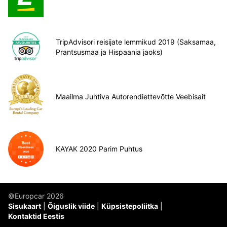
TripAdvisori reisijate lemmikud 2019 (Saksamaa,
Prantsusmaa ja Hispaania jaoks)
Maailma Juhtiva Autorendiettevõtte Veebisait
KAYAK 2020 Parim Puhtus
©Europcar 2026
Sisukaart
Õiguslik viide
Küpsistepoliitka
Kontaktid Eestis