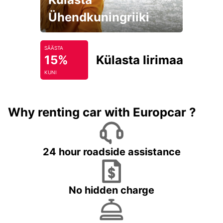
Ühendkuningriiki
SÄÄSTA
15%
Külasta Iirimaad
KUNI
Why renting car with Europcar ?
24 hour roadside assistance
No hidden charge