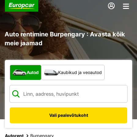
Auto rentimine Burpengary : Avasta kõik
meie jaamad
Mis tüüpi sõiduk?
Autod
Kaubikud ja veoautod
Vali pealevõtukoht
Autorent
Burpengary