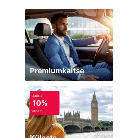
Premiumkaitse
Säästa
10%
kohe*
Külasta