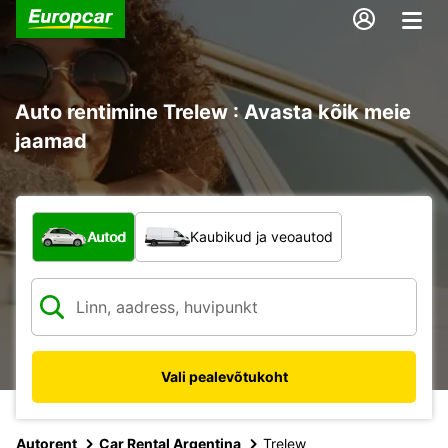
Auto rentimine Trelew : Avasta kõik meie
jaamad
Mis tüüpi sõiduk?
Autod
Kaubikud ja veoautod
Vali pealevõtukoht
Autorent
Car Rental Argentina
Trelew