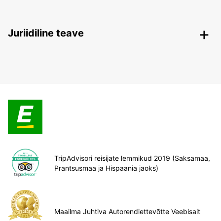
Juriidiline teave
TripAdvisori reisijate lemmikud 2019 (Saksamaa,
Prantsusmaa ja Hispaania jaoks)
Maailma Juhtiva Autorendiettevõtte Veebisait