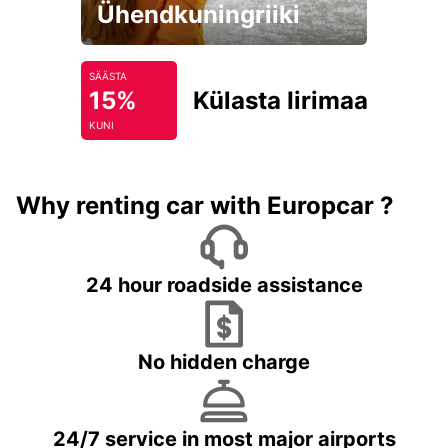
Ühendkuningriiki
SÄÄSTA
15%
Külasta Iirimaad
KUNI
Why renting car with Europcar ?
24 hour roadside assistance
No hidden charge
24/7 service in most major airports