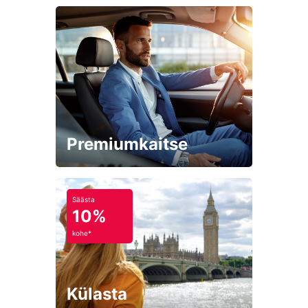
Premiumkaitse
Säästa
10%
kohe*
Külasta