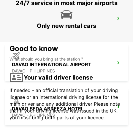
24/7 service in most major airports
DAVAO AIRPORT VIEW PETROL STATION
Only new rental cars
DAVAO - PHILIPPINES
Good to know
What should you bring at the station ?
DAVAO INTERNATIONAL AIRPORT
DAVAO - PHILIPPINES
Your valid driver license
If needed - an official translation of your driving
license or an international driving license for the
main driver and any additional driver Please note
DAVAO SEDA ABREEZA HOTEL
that if your driving license was issued in the UK,
DAVAO - PHILIPPINES
you must bring both parts of your licence.