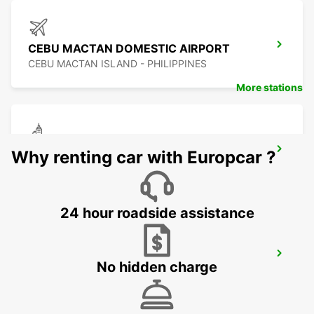
CEBU MACTAN DOMESTIC AIRPORT
CEBU MACTAN ISLAND - PHILIPPINES
More stations
CEBU LAPU LAPU CITY STATION
Why renting car with Europcar ?
LAPU LAPU CITY CEBU - PHILIPPINES
24 hour roadside assistance
CEBU SEDA AYALA CENTER CEBU
No hidden charge
CEBU CITY - PHILIPPINES