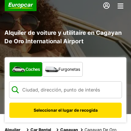
Alquiler de voiture y utilitaire en Cagayan
De Oro International Airport
¿Qué tipo de vehículo?
Coches
Furgonetas
Seleccionar el lugar de recogida
Alquiler
Car Rental
Cagayan
Cagayan De Oro