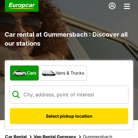
Car rental at Gummersbach : Discover all
our stations
What type of vehicle?
Cars
Vans & Trucks
Select pickup location
Car Rental
Van Rental Germany
Gummersbach