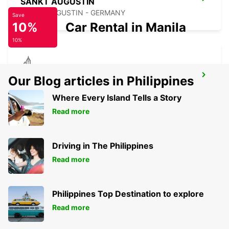
SANKT AUGUSTIN
SANKT AUGUSTIN - GERMANY
Save
10%
Car Rental in Manila
10%
ISERLOHN
Our Blog articles in Philippines
ISERLOHN LETMATHE - GERMANY
Where Every Island Tells a Story
Read more
Driving in The Philippines
Read more
Philippines Top Destination to explore
Read more