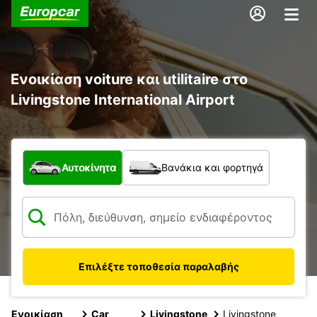
Ενοικίαση voiture και utilitaire στο
Livingstone International Airport
Τι τύπος οχήματος;
Αυτοκίνητα
Βανάκια και φορτηγά
Επιλέξτε τοποθεσία παραλαβής
Ενοικίαση
Car
Livingstone
Livingstone