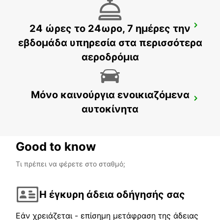
24 ώρες το 24ωρο, 7 ημέρες την
FRANCISTOWN AIRPORT
FRANCISTOWN - BOTSWANA
εβδομάδα υπηρεσία στα περισσότερα
αεροδρόμια
Μόνο καινούργια ενοικιαζόμενα
HARARE OFFICE
αυτοκίνητα
HARARE - ZIMBABWE
Good to know
Τι πρέπει να φέρετε στο σταθμό;
Η έγκυρη άδεια οδήγησής σας
Εάν χρειάζεται - επίσημη μετάφραση της άδειας