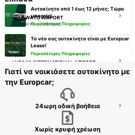
Αυτοκίνητο από 1 έως 12 μήνες; Τώρα
μπορείς!
BULAWAYO AIRPORT
Περισσότερες Πληροφορίες
BULAWAYO - ZIMBABWE
Το νέο σας αυτοκίνητο είναι με Europcar
Lease!
Περισσότερες Πληροφορίες
LUSAKA INTERNATIONAL AIRPORT
LUSAKA - ZAMBIA
Γιατί να νοικιάσετε αυτοκίνητο με
την Europcar;
24ωρη οδική βοήθεια
LUSAKA
LUSAKA - ZAMBIA
Χωρίς κρυφή χρέωση