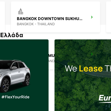
BANGKOK DOWNTOWN SUKHUMVIT
BANGKOK - THAILAND
ν Ελλάδα
BANGKOK DON MUEANG AIRPORT
BANGKOK - THAILAND