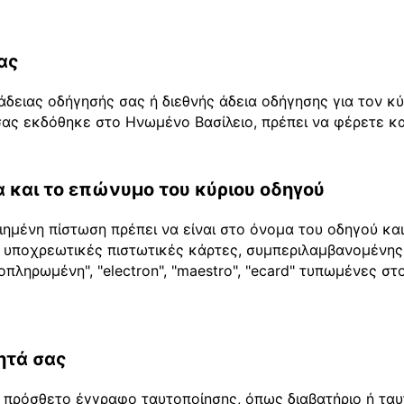
ας
άδειας οδήγησής σας ή διεθνής άδεια οδήγησης για τον κ
ας εκδόθηκε στο Ηνωμένο Βασίλειο, πρέπει να φέρετε και
 και το επώνυμο του κύριου οδηγού
ημένη πίστωση πρέπει να είναι στο όνομα του οδηγού κα
 2 υποχρεωτικές πιστωτικές κάρτες, συμπεριλαμβανομένης
οπληρωμένη", "electron", "maestro", "ecard" τυπωμένες σ
ητά σας
πρόσθετο έγγραφο ταυτοποίησης, όπως διαβατήριο ή ταυτό