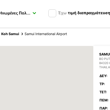
Έχω
τιμή διαπραγμάτευσ
Koh Samui
Samui International Airport
SAMUI
BO PU
84320 
THAIL
ΔΕΥ:
ΤΡ:
ΤΕΤ:
ΠΈΜ:
ΠΑΡ: