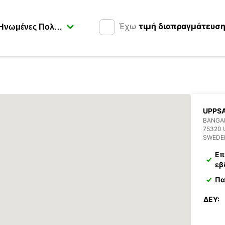
Έχω
τιμή διαπραγμάτευσ
UPPSA
BANGA
75320
SWEDE
Επ
εβ
Πα
ΔΕΥ: