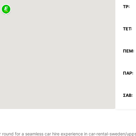
ΤΡ:
ΤΕΤ:
ΠΈΜ:
ΠΑΡ:
ΣΆΒ:
ΚΥΡ:
*Με ε
Αυτές 
ar round for a seamless car hire experience in car-rental-sweden/upp