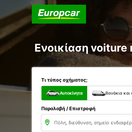
Ενοικίαση voiture κ
Τι τύπος οχήματος;
Αυτοκίνητα
Βανάκια και
Παραλαβή / Επιστροφή