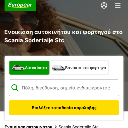
Ενοικίαση αυτοκινήτου και φορτηγού στο
Scania Sodertalje Stc
Τι τύπος οχήματος;
Αυτοκίνητα
Βανάκια και φορτηγά
Επιλέξτε τοποθεσία παραλαβής
Ενοικίαση αυτοκινήτου
Scania Sodertalje Stc