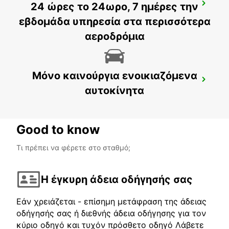
24 ώρες το 24ωρο, 7 ημέρες την
SCANIA SODERTALJE SCANIA SYD
SODERTALJE - SWEDEN
εβδομάδα υπηρεσία στα περισσότερα
αεροδρόμια
Μόνο καινούργια ενοικιαζόμενα
SCANIA SODERTALJE GJUTERIPORTEN
αυτοκίνητα
SODERTALJE - SWEDEN
Good to know
Τι πρέπει να φέρετε στο σταθμό;
Η έγκυρη άδεια οδήγησής σας
Εάν χρειάζεται - επίσημη μετάφραση της άδειας
οδήγησής σας ή διεθνής άδεια οδήγησης για τον
κύριο οδηγό και τυχόν πρόσθετο οδηγό Λάβετε