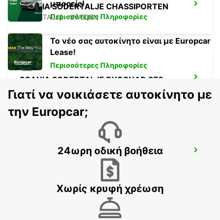
μπορείς!
SCANIA SODERTALJE CHASSIPORTEN
Περισσότερες Πληροφορίες
SODERTALJE - SWEDEN
Το νέο σας αυτοκίνητο είναι με Europcar
Lease!
Περισσότερες Πληροφορίες
SCANIA SODERTALJE BYGGNAD 270
SODERTALJE - SWEDEN
Γιατί να νοικιάσετε αυτοκίνητο με
την Europcar;
24ωρη οδική βοήθεια
SODERTALJE SYD TRAINSTATION
SODERTALJE - SWEDEN
Χωρίς κρυφή χρέωση