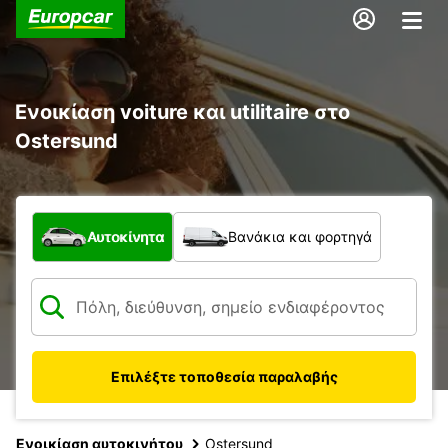
Ενοικίαση voiture και utilitaire στο
Ostersund
Τι τύπος οχήματος;
Αυτοκίνητα
Βανάκια και φορτηγά
Επιλέξτε τοποθεσία παραλαβής
Ενοικίαση αυτοκινήτου
Ostersund