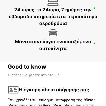
24 ώρες το 24ωρο, 7 ημέρες την
HUDIKSVALL TRAIN STATION
HUDIKSVALL - SWEDEN
εβδομάδα υπηρεσία στα περισσότερα
αεροδρόμια
Μόνο καινούργια ενοικιαζόμενα
HUDIKSVALL
αυτοκίνητα
HUDIKSVALL - SWEDEN
Good to know
Τι πρέπει να φέρετε στο σταθμό;
Η έγκυρη άδεια οδήγησής σας
Εάν χρειάζεται - επίσημη μετάφραση της άδειας
οδήγησής σας ή διεθνής άδεια οδήγησης για τον