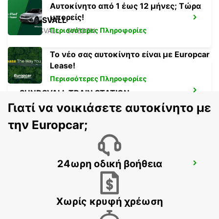
Αυτοκίνητο από 1 έως 12 μήνες; Τώρα
μπορείς!
SUNDSVALL
Περισσότερες Πληροφορίες
SUNDSVALL - SWEDEN
Το νέο σας αυτοκίνητο είναι με Europcar
Lease!
Περισσότερες Πληροφορίες
SUNDSVALL TRAIN STATION
SUNDSVALL - SWEDEN
Γιατί να νοικιάσετε αυτοκίνητο με
την Europcar;
24ωρη οδική βοήθεια
ORNSKOLDSVIK
ORNSKOLDSVIK - SWEDEN
Χωρίς κρυφή χρέωση