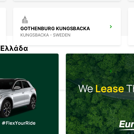
GOTHENBURG KUNGSBACKA
KUNGSBACKA - SWEDEN
ν Ελλάδα
KINNA - IKC
KINNA - SWEDEN