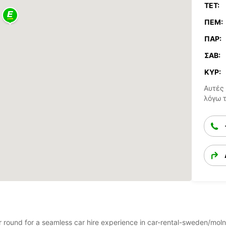
ΤΕΤ:
ΠΈΜ:
ΠΑΡ:
ΣΆΒ:
ΚΥΡ:
Αυτές 
λόγω 
ear round for a seamless car hire experience in car-rental-sweden/m