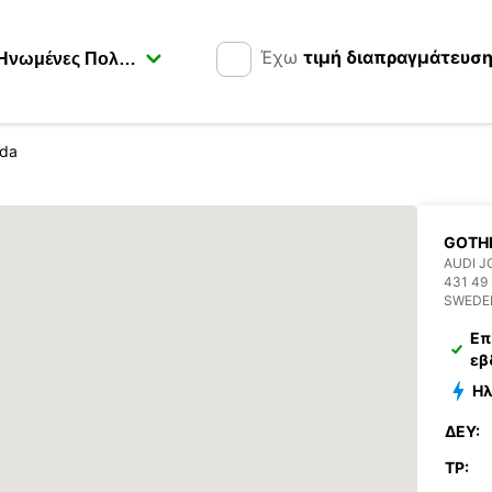
Έχω
τιμή διαπραγμάτευσ
nda
GOTH
AUDI J
431 4
SWEDE
Επ
εβ
Ηλ
ΔΕΥ:
ΤΡ: