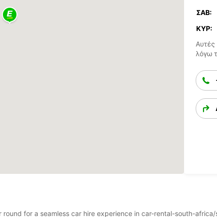
ΣΆΒ:
ΚΥΡ:
Αυτές 
λόγω 
ear round for a seamless car hire experience in car-rental-south-afr