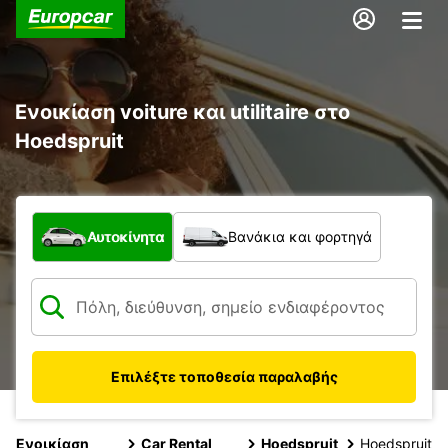
Ενοικίαση voiture και utilitaire στο
Hoedspruit
Τι τύπος οχήματος;
Αυτοκίνητα
Βανάκια και φορτηγά
Επιλέξτε τοποθεσία παραλαβής
Ενοικίαση
Car Rental
Hoedspruit
Hoedspruit