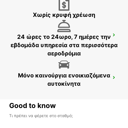
POLOKWANE - SOUTH AFRICA
Χωρίς κρυφή χρέωση
24 ώρες το 24ωρο, 7 ημέρες την
MAKHADO
MAKHADO - SOUTH AFRICA
εβδομάδα υπηρεσία στα περισσότερα
αεροδρόμια
Μόνο καινούργια ενοικιαζόμενα
MBABANE DOWNTOWN
αυτοκίνητα
MBABANE - ESWATINI
Good to know
Τι πρέπει να φέρετε στο σταθμό;