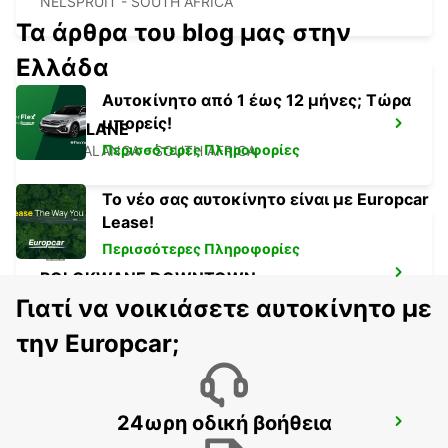
NELSPRUIT - SOUTH AFRICA
Τα άρθρα του blog μας στην
Ελλάδα
Αυτοκίνητο από 1 έως 12 μήνες; Τώρα
μπορείς!
MALELANE
Περισσότερες Πληροφορίες
MPUMALANGA - SOUTH AFRICA
Το νέο σας αυτοκίνητο είναι με Europcar
Lease!
Περισσότερες Πληροφορίες
POLOKWANE DOWNTOWN
LIMPOPO - SOUTH AFRICA
Γιατί να νοικιάσετε αυτοκίνητο με
την Europcar;
24ωρη οδική βοήθεια
POLOKWANE AIRPORT