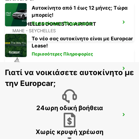
Αυτοκίνητο από 1 έως 12 μήνες; Τώρα
μπορείς!
Περισσότερες Πληροφορίες
SEYCHELLES DOMESTIC AIRPORT
MAHE - SEYCHELLES
Το νέο σας αυτοκίνητο είναι με Europcar
Lease!
Περισσότερες Πληροφορίες
SEYCHELLES FOUR SEASONS RESORT
Γιατί να νοικιάσετε αυτοκίνητο με
MAHE - SEYCHELLES
την Europcar;
24ωρη οδική βοήθεια
DZAOUDZI AIRPORT
PAMANDZI - MAYOTTE
Χωρίς κρυφή χρέωση