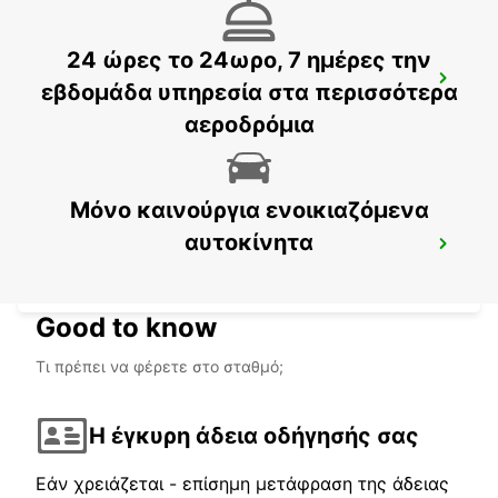
24 ώρες το 24ωρο, 7 ημέρες την
MAMOUDZOU ZI KAWENI
εβδομάδα υπηρεσία στα περισσότερα
MAMOUDZOU - MAYOTTE
αεροδρόμια
Μόνο καινούργια ενοικιαζόμενα
αυτοκίνητα
MAMOUDZOU HOTEL CARIBOU
MAMOUDZOU - MAYOTTE
Good to know
Τι πρέπει να φέρετε στο σταθμό;
Η έγκυρη άδεια οδήγησής σας
Εάν χρειάζεται - επίσημη μετάφραση της άδειας