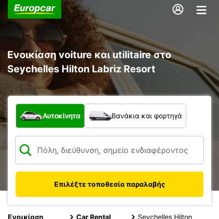
Ενοικίαση voiture και utilitaire στο
Seychelles Hilton Labriz Resort
Τι τύπος οχήματος;
Αυτοκίνητα
Βανάκια και φορτηγά
Επιλέξτε τοποθεσία παραλαβής
Ενοικίαση
Car Rental
Seychelles Hilton