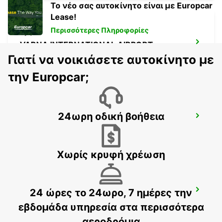
Το νέο σας αυτοκίνητο είναι με Europcar
Lease!
Περισσότερες Πληροφορίες
VARNA INTERNATIONAL AIRPORT
VARNA - BULGARIA
Γιατί να νοικιάσετε αυτοκίνητο με
την Europcar;
24ωρη οδική βοήθεια
CONSTANTA DOWN TOWN
CONSTANTA - ROMANIA
Χωρίς κρυφή χρέωση
24 ώρες το 24ωρο, 7 ημέρες την
SIBIU AIRPORT
SIBIU - ROMANIA
εβδομάδα υπηρεσία στα περισσότερα
αεροδρόμια