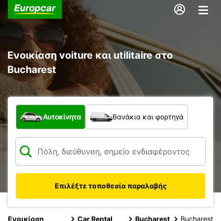
Ενοικίαση voiture και utilitaire στο
Bucharest
Τι τύπος οχήματος;
Αυτοκίνητα
Βανάκια και φορτηγά
Επιλέξτε τοποθεσία παραλαβής
Ενοικίαση
Car Rental
Bucharest
Bucharest