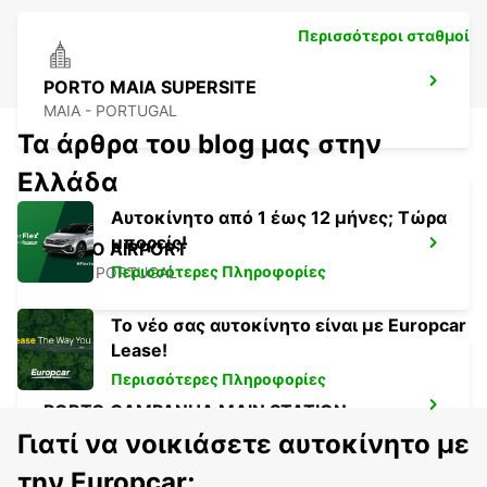
Περισσότεροι σταθμοί
PORTO MAIA SUPERSITE
MAIA - PORTUGAL
Τα άρθρα του blog μας στην
Ελλάδα
Αυτοκίνητο από 1 έως 12 μήνες; Τώρα
μπορείς!
PORTO AIRPORT
Περισσότερες Πληροφορίες
MAIA - PORTUGAL
Το νέο σας αυτοκίνητο είναι με Europcar
Lease!
Περισσότερες Πληροφορίες
PORTO CAMPANHA MAIN STATION
PORTO - PORTUGAL
Γιατί να νοικιάσετε αυτοκίνητο με
την Europcar;