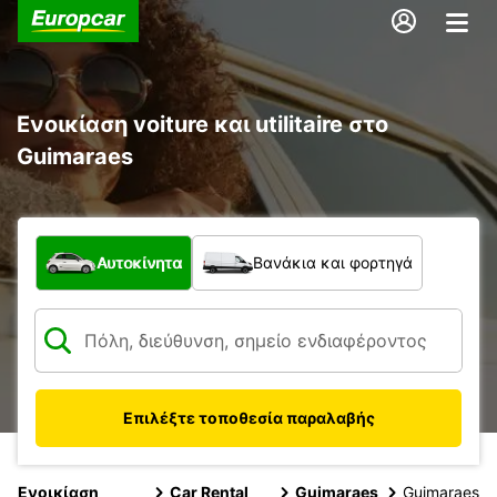
Ενοικίαση voiture και utilitaire στο
Guimaraes
Τι τύπος οχήματος;
Αυτοκίνητα
Βανάκια και φορτηγά
Επιλέξτε τοποθεσία παραλαβής
Ενοικίαση
Car Rental
Guimaraes
Guimaraes