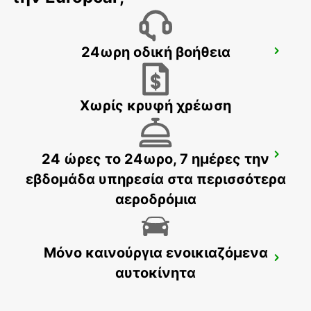
24ωρη οδική βοήθεια
PORTO CITY
PORTO - PORTUGAL
Χωρίς κρυφή χρέωση
24 ώρες το 24ωρο, 7 ημέρες την
VILA NOVA DE GAIA
VILA NOVA DE GAIA - PORTUGAL
εβδομάδα υπηρεσία στα περισσότερα
αεροδρόμια
Μόνο καινούργια ενοικιαζόμενα
VILA REAL
αυτοκίνητα
VILA REAL - PORTUGAL