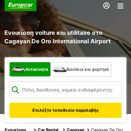
Ενοικίαση voiture και utilitaire στο
Cagayan De Oro International Airport
Τι τύπος οχήματος;
Αυτοκίνητα
Βανάκια και φορτηγά
Επιλέξτε τοποθεσία παραλαβής
Ενοικίαση
Car Rental
Cagayan
Cagayan De Oro