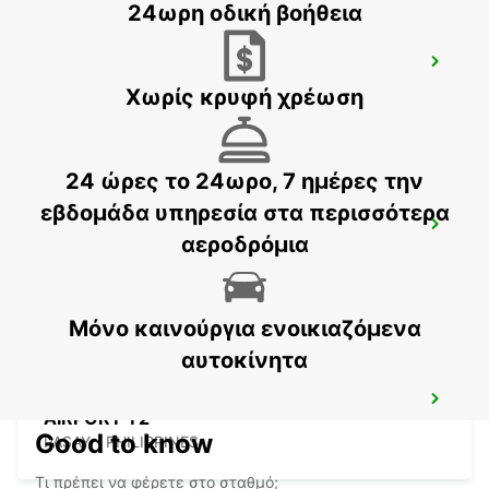
24ωρη οδική βοήθεια
DAVAO INTERNATIONAL AIRPORT
DAVAO - PHILIPPINES
Χωρίς κρυφή χρέωση
24 ώρες το 24ωρο, 7 ημέρες την
εβδομάδα υπηρεσία στα περισσότερα
DAVAO SEDA ABREEZA HOTEL
αεροδρόμια
DAVAO - PHILIPPINES
Μόνο καινούργια ενοικιαζόμενα
αυτοκίνητα
MANILA NINOY AQUINO INTERNATIONAL
AIRPORT T2
Good to know
PASAY - PHILIPPINES
Τι πρέπει να φέρετε στο σταθμό;