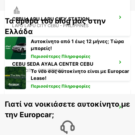
CEBU LAPU LAPU CITY STATION
Τα άρθρα του blog μας στην
LAPU LAPU CITY CEBU - PHILIPPINES
Ελλάδα
Αυτοκίνητο από 1 έως 12 μήνες; Τώρα
μπορείς!
Περισσότερες Πληροφορίες
CEBU SEDA AYALA CENTER CEBU
CEBU CITY - PHILIPPINES
Το νέο σας αυτοκίνητο είναι με Europcar
Lease!
Περισσότερες Πληροφορίες
Γιατί να νοικιάσετε αυτοκίνητο με
DAVAO AIRPORT VIEW PETROL STATION
την Europcar;
DAVAO - PHILIPPINES