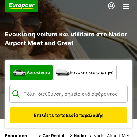
Ενοικίαση voiture και utilitaire στο Nador
Airport Meet and Greet
Τι τύπος οχήματος;
Αυτοκίνητα
Βανάκια και φορτηγά
Επιλέξτε τοποθεσία παραλαβής
Ενοικίαση
Car Rental
Nador
Nador Airport Meet