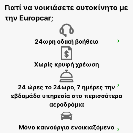
ALMERIA - SPAIN
Γιατί να νοικιάσετε αυτοκίνητο με
την Europcar;
24ωρη οδική βοήθεια
NERJA
NERJA - SPAIN
Χωρίς κρυφή χρέωση
24 ώρες το 24ωρο, 7 ημέρες την
TORREMOLINOS
TORREMOLINOS - SPAIN
εβδομάδα υπηρεσία στα περισσότερα
αεροδρόμια
Μόνο καινούργια ενοικιαζόμενα
MALAGA MAIN STATION